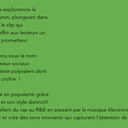
s explorerons le 
Amin, plongeant dans 
le clip qui 
frir aux lecteurs un 
e prometteur.
nnu sous le nom 
seaux sociaux 
rtiste polyvalent dont 
croître. I
é en popularité grâce 
t son style distinctif. 
allant du rap au R&B en passant par la musique électron
s et crée des sons innovants qui capturent l'attention de