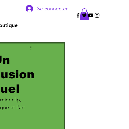
Se connecter
outique
Un
Fusion
suel
nier clip, 
ue et l'art 