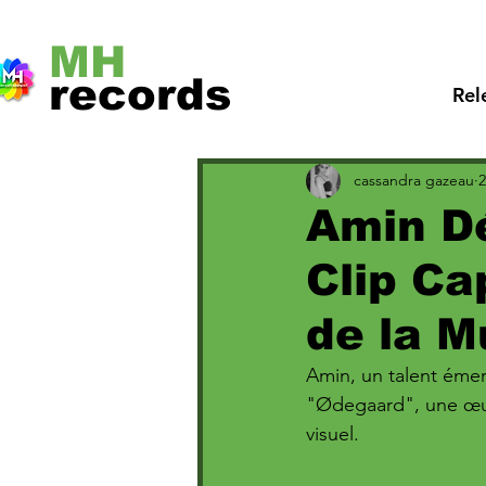
MH
records
Rel
cassandra gazeau
2
Amin Dé
Clip Ca
de la M
Amin, un talent émerg
"Ødegaard", une œuvr
visuel. 