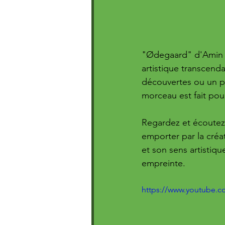
"Ødegaard" d'Amin es
artistique transcen
découvertes ou un pa
morceau est fait pou
Regardez et écoutez 
emporter par la créat
et son sens artistiq
empreinte.
https://www.youtube.