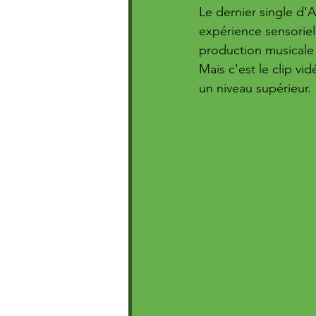
Le dernier single d'
expérience sensoriel
production musicale 
Mais c'est le clip v
un niveau supérieur.