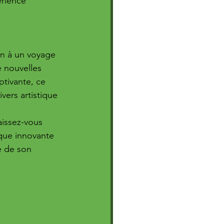
érience 
on à un voyage 
 nouvelles 
tivante, ce 
ers artistique 
issez-vous 
ique innovante 
e de son 