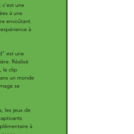
 c'est une 
iées à une 
re envoûtant. 
'expérience à 
d" est une 
ière. Réalisé 
 le clip 
 dans un monde 
image se 
, les jeux de 
captivants 
plémentaire à 