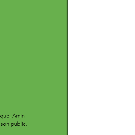
ique, Amin 
 son public.