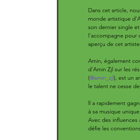
Dans cet article, nou
monde artistique d'
son dernier single et 
l'accompagne pour of
aperçu de cet artist
Amin, également co
d'Amin Zjl sur les ré
(
@amin_zjl
), est un a
le talent ne cesse de 
ll a rapidement gagn
à sa musique unique e
Avec des influences 
défie les convention