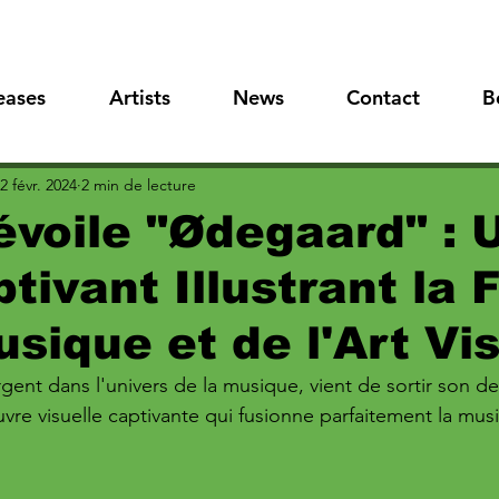
eases
Artists
News
Contact
B
2 févr. 2024
2 min de lecture
voile "Ødegaard" : 
ptivant Illustrant la 
usique et de l'Art Vi
ent dans l'univers de la musique, vient de sortir son der
e visuelle captivante qui fusionne parfaitement la musiq