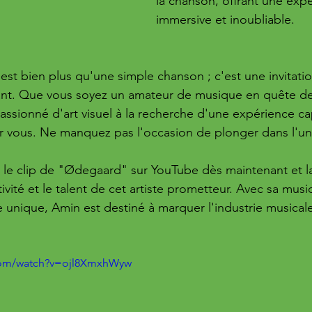
la chanson, offrant une exp
immersive et inoubliable.
t bien plus qu'une simple chanson ; c'est une invitati
dant. Que vous soyez un amateur de musique en quête de
ssionné d'art visuel à la recherche d'une expérience cap
r vous. Ne manquez pas l'occasion de plonger dans l'univ
le clip de "Ødegaard" sur YouTube dès maintenant et la
ivité et le talent de cet artiste prometteur. Avec sa mus
ue unique, Amin est destiné à marquer l'industrie musical
com/watch?v=ojl8XmxhWyw