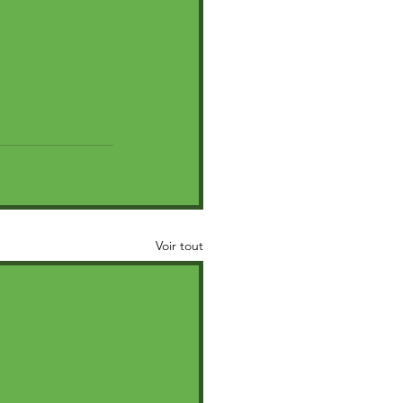
Voir tout