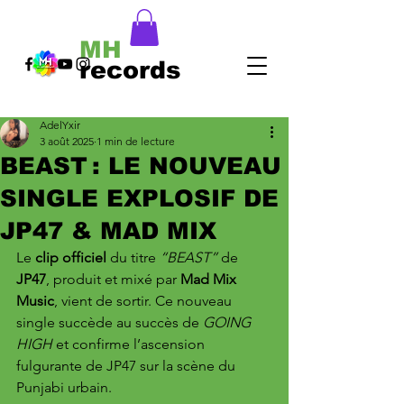
MH
records
AdelYxir
3 août 2025
1 min de lecture
BEAST : LE NOUVEAU
SINGLE EXPLOSIF DE
JP47 & MAD MIX
Le 
clip officiel
 du titre 
“BEAST”
 de 
JP47
, produit et mixé par 
Mad Mix 
Music
, vient de sortir. Ce nouveau 
single succède au succès de 
GOING 
HIGH
 et confirme l’ascension 
fulgurante de JP47 sur la scène du 
Punjabi urbain.