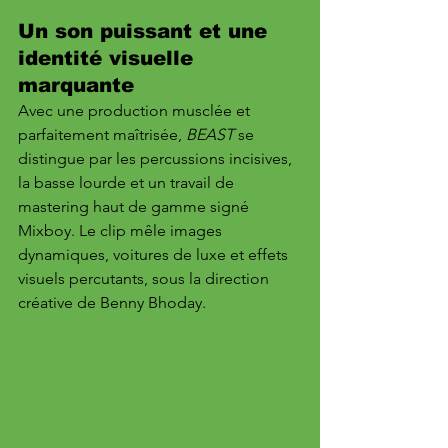
Un son puissant et une 
identité visuelle 
marquante
Avec une production musclée et 
parfaitement maîtrisée, 
BEAST
 se 
distingue par les percussions incisives, 
la basse lourde et un travail de 
mastering haut de gamme signé 
Mixboy. Le clip mêle images 
dynamiques, voitures de luxe et effets 
visuels percutants, sous la direction 
créative de Benny Bhoday.