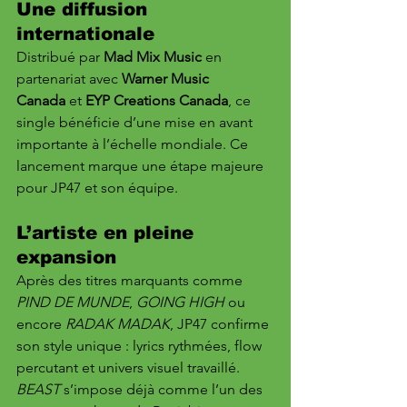
Une diffusion 
internationale
Distribué par 
Mad Mix Music
 en 
partenariat avec 
Warner Music 
Canada
 et 
EYP Creations Canada
, ce 
single bénéficie d’une mise en avant 
importante à l’échelle mondiale. Ce 
lancement marque une étape majeure 
pour JP47 et son équipe.
L’artiste en pleine 
expansion
Après des titres marquants comme 
PIND DE MUNDE
, 
GOING HIGH
 ou 
encore 
RADAK MADAK
, JP47 confirme 
son style unique : lyrics rythmées, flow 
percutant et univers visuel travaillé. 
BEAST
 s’impose déjà comme l’un des 