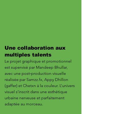
Une collaboration aux 
multiples talents
Le projet graphique et promotionnel 
est supervisé par Mandeep Bhullar, 
avec une post‑production visuelle 
réalisée par Samzz.fx, Appy Dhillon 
(gaffer) et Chetxn à la couleur. L’univers 
visuel s’inscrit dans une esthétique 
urbaine nerveuse et parfaitement 
adaptée au morceau.