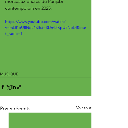
morceaux phares du Punjabi 
contemporain en 2025.
https://www.youtube.com/watch?
v=mLfKpU8NeL4&list=RDmLfKpU8NeL4&star
t_radio=1
MUSIQUE
Voir tout
Posts récents