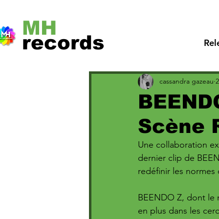
MH
records
Rel
cassandra gazeau
2
BEENDO
Scène 
Une collaboration exp
dernier clip de BEE
redéfinir les normes
BEENDO Z, dont le 
en plus dans les cerc