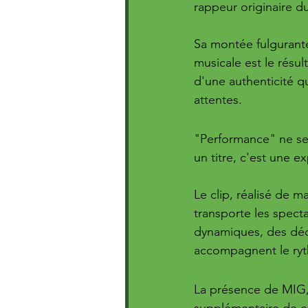
rappeur originaire du
Sa montée fulgurante
musicale est le résult
d'une authenticité q
attentes.
"Performance" ne se
un titre, c'est une e
Le clip, réalisé de m
transporte les specta
dynamiques, des déc
accompagnent le ryt
La présence de MIG, 
supplémentaire de co