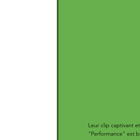
Leur clip captivant e
"Performance" est b