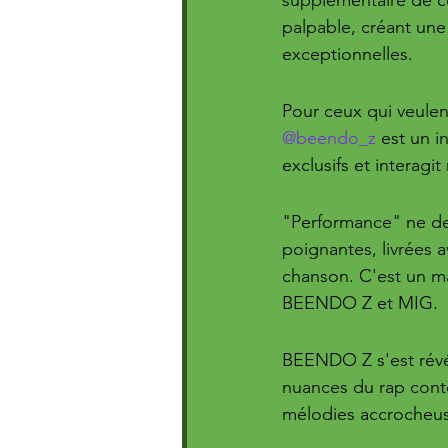
palpable, créant une
exceptionnelles.
Pour ceux qui veule
@beendo_z
 est un i
exclusifs et interagi
"Performance" ne dem
poignantes, livrées 
chanson. C'est un ma
BEENDO Z et MIG.
BEENDO Z s'est révél
nuances du rap conte
mélodies accrocheuse