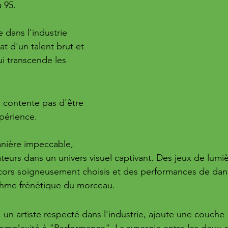
 95. 
 dans l'industrie 
at d'un talent brut et 
ui transcende les 
 contente pas d'être 
xpérience. 
anière impeccable, 
teurs dans un univers visuel captivant. Des jeux de lumiè
ors soigneusement choisis et des performances de dans
hme frénétique du morceau.
un artiste respecté dans l'industrie, ajoute une couche 
mplexité à "Performance". La synergie entre les deux ar