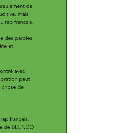
seulement de 
uditive, mais 
u rap français. 
e des paroles, 
te et 
ntré avec 
oration peut 
 chose de 
rap français. 
ivée de BEENDO 