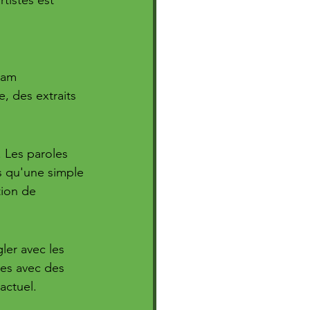
ram 
, des extraits 
 Les paroles 
s qu'une simple 
tion de 
ler avec les 
es avec des 
actuel.