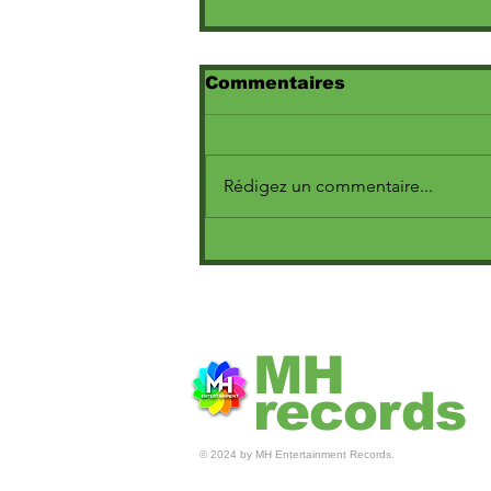
Commentaires
Rédigez un commentaire...
Fresh La Peufra : La
Nouvelle Voix du Hip-
Hop Français
MH
records
© 2024 by MH Entertainment Records.