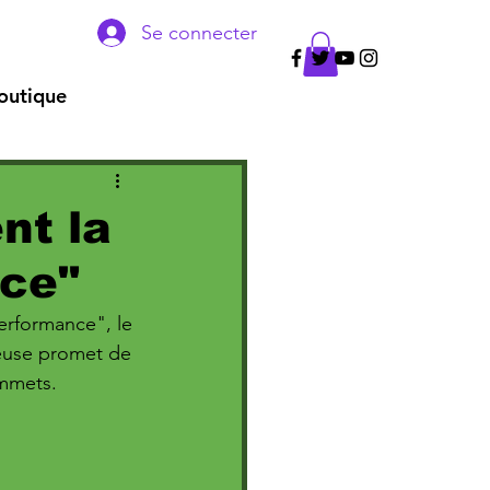
Se connecter
outique
nt la
ce"
Performance", le 
ueuse promet de 
ommets.