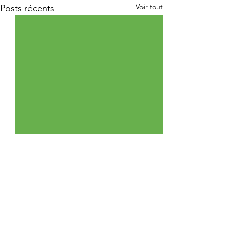
Voir tout
Posts récents
Commentaires