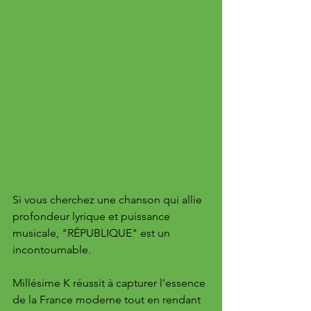
Si vous cherchez une chanson qui allie 
profondeur lyrique et puissance 
musicale, "RÉPUBLIQUE" est un 
incontournable. 
Millésime K réussit à capturer l'essence 
de la France moderne tout en rendant 