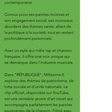
contemporaine. 
Connus pour ses paroles incisives et 
son engagement social, ses morceaux 
abordent des thèmes variés, allant de 
la politique à la société, tout en restant 
profondément personnels. 
Avec un style qui mêle rap et chanson 
française, il offre une voix unique qui 
se démarque dans l'industrie musicale.
Dans "RÉPUBLIQUE", Millésime K 
explore des thèmes de patriotisme, de 
lutte sociale et d'unité nationale. Le 
clip officiel, disponible sur YouTube, 
est une véritable œuvre d'art visuel qui 
accompagne parfaitement les paroles 
poignantes de la chanson. Filmé avec 