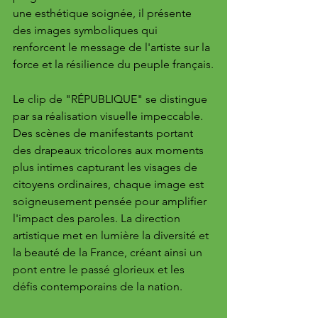
une esthétique soignée, il présente 
des images symboliques qui 
renforcent le message de l'artiste sur la 
force et la résilience du peuple français​​.
Le clip de "RÉPUBLIQUE" se distingue 
par sa réalisation visuelle impeccable. 
Des scènes de manifestants portant 
des drapeaux tricolores aux moments 
plus intimes capturant les visages de 
citoyens ordinaires, chaque image est 
soigneusement pensée pour amplifier 
l'impact des paroles. La direction 
artistique met en lumière la diversité et 
la beauté de la France, créant ainsi un 
pont entre le passé glorieux et les 
défis contemporains de la nation.