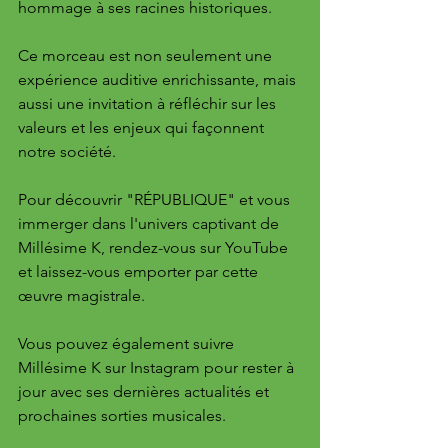
hommage à ses racines historiques. 
Ce morceau est non seulement une 
expérience auditive enrichissante, mais 
aussi une invitation à réfléchir sur les 
valeurs et les enjeux qui façonnent 
notre société.
Pour découvrir "RÉPUBLIQUE" et vous 
immerger dans l'univers captivant de 
Millésime K, rendez-vous sur YouTube 
et laissez-vous emporter par cette 
œuvre magistrale. 
Vous pouvez également suivre 
Millésime K sur Instagram pour rester à 
jour avec ses dernières actualités et 
prochaines sorties musicales.