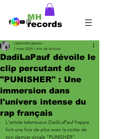
MH
records
cassandra gazeau
7 mars 2024
1 min de lecture
DadiLaPauf dévoile le
clip percutant de
"PUNISHER" : Une
immersion dans
l'univers intense du
rap français
L'artiste talentueux DadiLaPauf frappe 
fort une fois de plus avec la sortie de 
son dernier single "PUNISHER", 