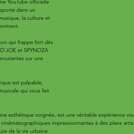
îne YouTube officielle 
sporte dans un 
usique, la culture et 
contrent.
on qui frappe fort dès 
. D'JOE et SPYNOZA 
ercutantes sur une 
 
tique est palpable, 
usicale qui vous fait 
 une esthétique soignée, est une véritable expérience visue
cinématographiques impressionnantes à des plans artist
ute de la vie urbaine.