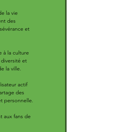
e la vie 
ent des 
rsévérance et 
à la culture 
diversité et 
 la ville.
sateur actif 
artage des 
et personnelle. 
t aux fans de 