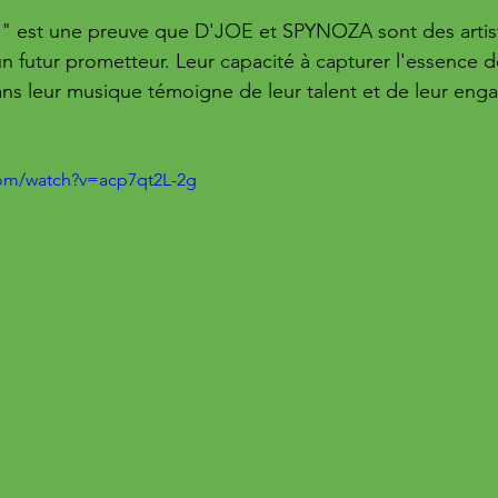
7" est une preuve que D'JOE et SPYNOZA sont des artis
n futur prometteur. Leur capacité à capturer l'essence de
 dans leur musique témoigne de leur talent et de leur en
com/watch?v=acp7qt2L-2g