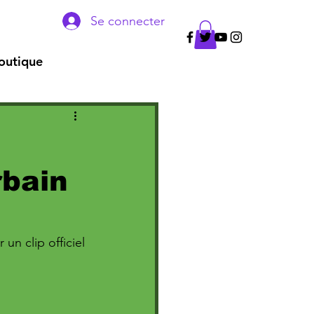
Se connecter
outique
rbain
un clip officiel 