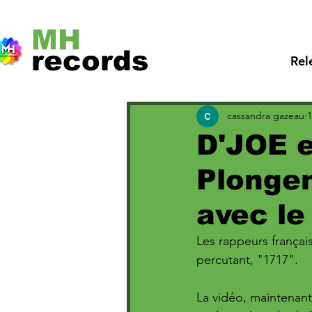
MH
records
Rel
cassandra gazeau
1
D'JOE 
Plongen
avec le
Les rappeurs français
percutant, "1717". 
La vidéo, maintenant