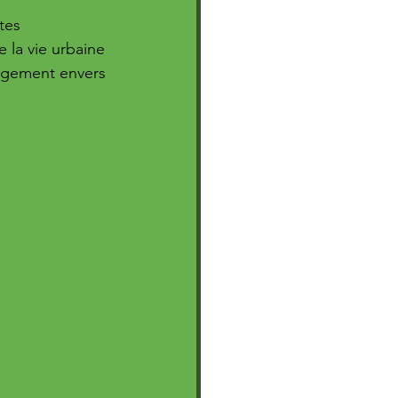
tes 
 la vie urbaine 
gagement envers 