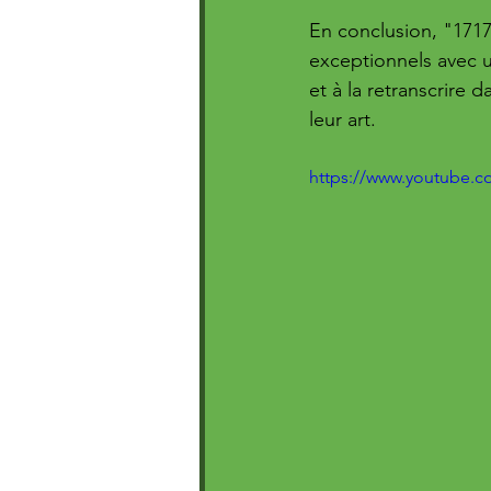
En conclusion, "171
exceptionnels avec u
et à la retranscrire
leur art.
https://www.youtube.