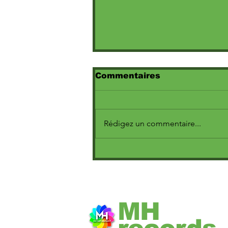
Commentaires
Rédigez un commentaire...
(Juba Khemici :
parcours,muay thaï et
ambitions)
MH