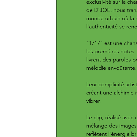
exclusivité sur la cha
de D'JOE, nous tran
monde urbain où la m
l'authenticité se ren
"1717" est une chans
les premières notes
livrent des paroles p
mélodie envoûtante.
Leur complicité artis
créant une alchimie m
vibrer.
Le clip, réalisé avec
mélange des images 
reflètent l'énergie br