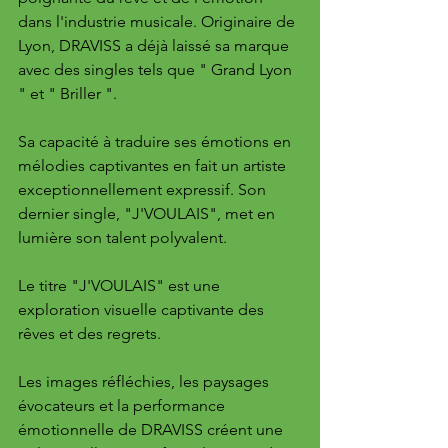
dans l'industrie musicale. Originaire de 
Lyon, DRAVISS a déjà laissé sa marque 
avec des singles tels que " Grand Lyon 
" et " Briller ". 
Sa capacité à traduire ses émotions en 
mélodies captivantes en fait un artiste 
exceptionnellement expressif. Son 
dernier single, "J'VOULAIS", met en 
lumière son talent polyvalent.
Le titre "J'VOULAIS" est une 
exploration visuelle captivante des 
rêves et des regrets. 
Les images réfléchies, les paysages 
évocateurs et la performance 
émotionnelle de DRAVISS créent une 