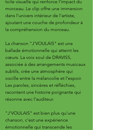
toile visuelle qui renforce l'impact du 
morceau. Le clip offre une immersion 
dans l'univers intérieur de l'artiste, 
ajoutant une couche de profondeur à 
la compréhension du morceau.
La chanson "J'VOULAIS" est une 
ballade émotionnelle qui atteint les 
cœurs. La voix soul de DRAVISS, 
associée à des arrangements musicaux 
subtils, crée une atmosphère qui 
oscille entre la mélancolie et l'espoir. 
Les paroles, sincères et réfléchies, 
racontent une histoire poignante qui 
résonne avec l'auditeur.
"J'VOULAIS" est bien plus qu'une 
chanson, c'est une expérience 
émotionnelle qui transcende les 