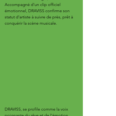
Accompagné d'un clip officiel 
émotionnel, DRAVISS confirme son 
statut d'artiste à suivre de près, prêt à 
conquérir la scène musicale.
DRAVISS, se profile comme la voix 
poignante du rêve et de l'émotion 