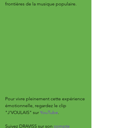
frontières de la musique populaire.
Pour vivre pleinement cette expérience 
émotionnelle, regardez le clip 
"J'VOULAIS" sur 
YouTube
. 
Suivez DRAVISS sur son 
compte 