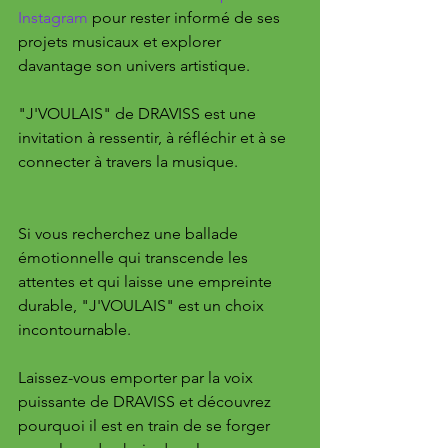
Instagram
 pour rester informé de ses 
projets musicaux et explorer 
davantage son univers artistique.
"J'VOULAIS" de DRAVISS est une 
invitation à ressentir, à réfléchir et à se 
connecter à travers la musique. 
Si vous recherchez une ballade 
émotionnelle qui transcende les 
attentes et qui laisse une empreinte 
durable, "J'VOULAIS" est un choix 
incontournable. 
Laissez-vous emporter par la voix 
puissante de DRAVISS et découvrez 
pourquoi il est en train de se forger 