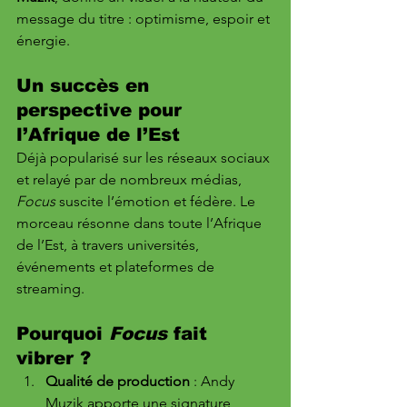
message du titre : optimisme, espoir et 
énergie.
Un succès en 
perspective pour 
l’Afrique de l’Est
Déjà popularisé sur les réseaux sociaux 
et relayé par de nombreux médias, 
Focus
 suscite l’émotion et fédère. Le 
morceau résonne dans toute l’Afrique 
de l’Est, à travers universités, 
événements et plateformes de 
streaming.
Pourquoi 
Focus
 fait 
vibrer ?
Qualité de production
 : Andy 
Muzik apporte une signature 