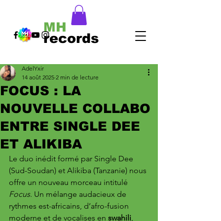
MH
records
AdelYxir
14 août 2025
2 min de lecture
FOCUS : LA
NOUVELLE COLLABO
ENTRE SINGLE DEE
ET ALIKIBA
Le duo inédit formé par Single Dee 
(Sud-Soudan) et Alikiba (Tanzanie) nous 
offre un nouveau morceau intitulé 
Focus
. Un mélange audacieux de 
rythmes est-africains, d’afro-fusion 
moderne et de vocalises en 
swahili
, 