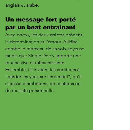
anglais
 et 
arabe
.
Un message fort porté 
par un beat entraînant
Avec 
Focus
, les deux artistes prônent 
la détermination et l’amour. Alikiba 
enrobe le morceau de sa voix soyeuse 
tandis que Single Dee y apporte une 
touche vive et rafraîchissante. 
Ensemble, ils invitent les auditeurs à 
“garder les yeux sur l’essentiel”, qu’il 
s’agisse d’ambitions, de relations ou 
de réussite personnelle.