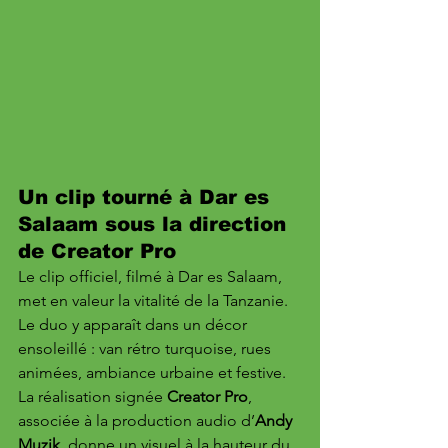
Un clip tourné à Dar es 
Salaam sous la direction 
de Creator Pro
Le clip officiel, filmé à Dar es Salaam, 
met en valeur la vitalité de la Tanzanie. 
Le duo y apparaît dans un décor 
ensoleillé : van rétro turquoise, rues 
animées, ambiance urbaine et festive. 
La réalisation signée 
Creator Pro
, 
associée à la production audio d’
Andy 
Muzik
, donne un visuel à la hauteur du 