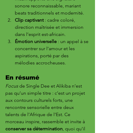
sonore reconnaissable, mariant 
beats traditionnels et modernité.
Clip captivant
 : cadre coloré, 
direction maîtrisée et immersion 
dans l’esprit est-africain.
Émotion universelle
 : un appel à se 
concentrer sur l’amour et les 
aspirations, porté par des 
mélodies accrocheuses.
En résumé
Focus
 de Single Dee et Alikiba n’est 
pas qu’un simple titre : c’est un projet 
aux contours culturels forts, une 
rencontre sensorielle entre deux 
talents de l’Afrique de l’Est. Ce 
morceau inspire, rassemble et invite à 
conserver sa détermination
, quoi qu’il 