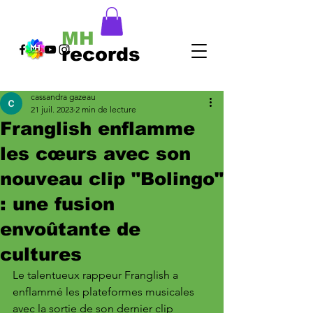
MH
records
cassandra gazeau
21 juil. 2023
2 min de lecture
Franglish enflamme
les cœurs avec son
nouveau clip "Bolingo"
: une fusion
envoûtante de
cultures
Le talentueux rappeur Franglish a 
enflammé les plateformes musicales 
avec la sortie de son dernier clip 