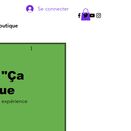
Se connecter
outique
 "Ça
que
e expérience 