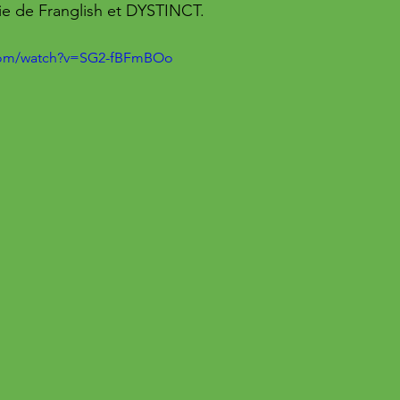
ie de Franglish et DYSTINCT.
.com/watch?v=SG2-fBFmBOo