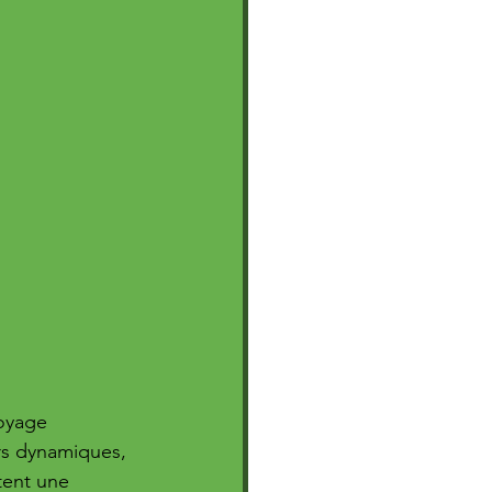
oyage 
rs dynamiques, 
tent une 