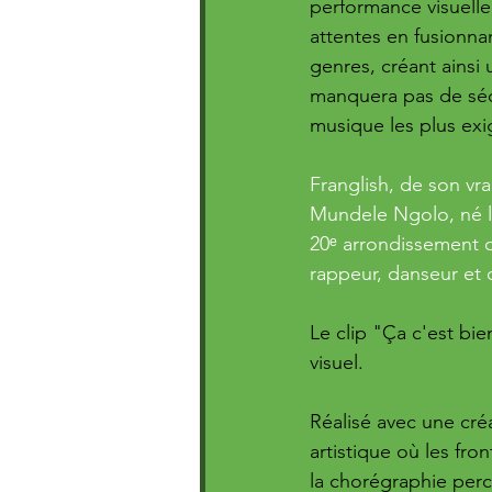
performance visuelle
attentes en fusionna
genres, créant ainsi
manquera pas de séd
musique les plus exi
Franglish, de son v
Mundele Ngolo, né le
20ᵉ arrondissement d
rappeur, danseur et c
Le clip "Ça c'est bie
visuel. 
Réalisé avec une cré
artistique où les fr
la chorégraphie perc