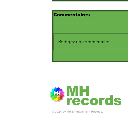
Commentaires
Rédigez un commentaire...
(Juba Khemici :
parcours,muay thaï et
ambitions)
MH
records
© 2024 by MH Entertainment Records.
© MH ENTERTAINEMENT 2025 •