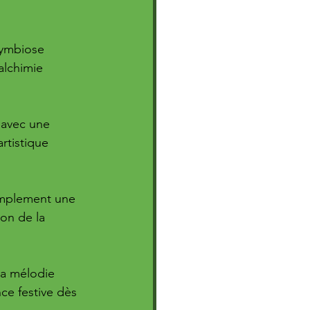
symbiose 
alchimie 
 avec une 
rtistique 
implement une 
on de la 
la mélodie 
ce festive dès 