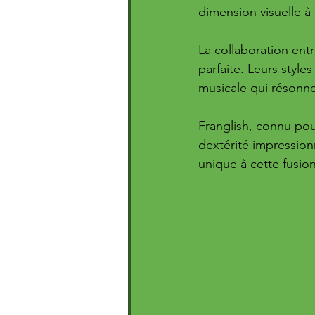
dimension visuelle à
La collaboration ent
parfaite. Leurs styl
musicale qui résonne
Franglish, connu pour
dextérité impressio
unique à cette fusio