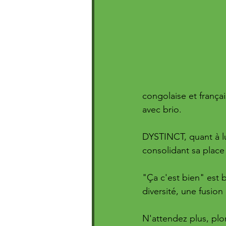
congolaise et frança
avec brio. 
DYSTINCT, quant à lu
consolidant sa place 
"Ça c'est bien" est 
diversité, une fusion
N'attendez plus, plo