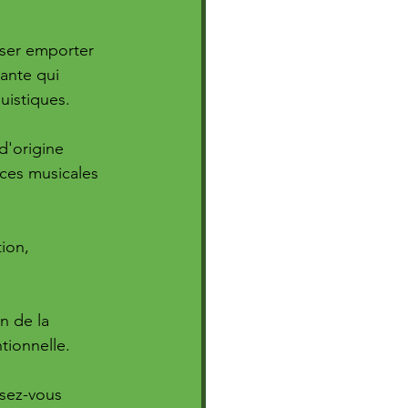
isser emporter 
ante qui 
uistiques.
 d'origine 
nces musicales 
ion, 
n de la 
tionnelle.
ssez-vous 