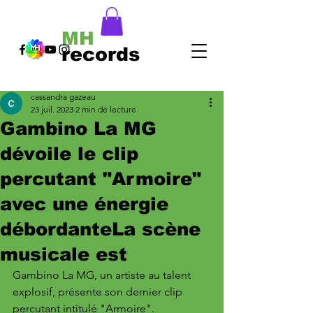
MH
records
cassandra gazeau
23 juil. 2023
2 min de lecture
Gambino La MG
dévoile le clip
percutant "Armoire"
avec une énergie
débordanteLa scène
musicale est
Gambino La MG, un artiste au talent 
explosif, présente son dernier clip 
percutant intitulé "Armoire". 