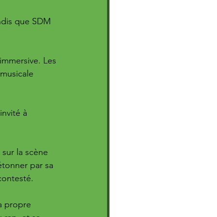
andis que SDM 
immersive. Les 
musicale 
nvité à 
sur la scène 
étonner par sa 
contesté. 
a propre 