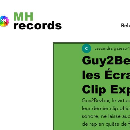
MH
records
Rel
cassandra gazeau
1
Guy2Be
les Écr
Clip Ex
Guy2Bezbar, le virtu
leur dernier clip offi
sonore, ne laisse au
de rap en quête de f