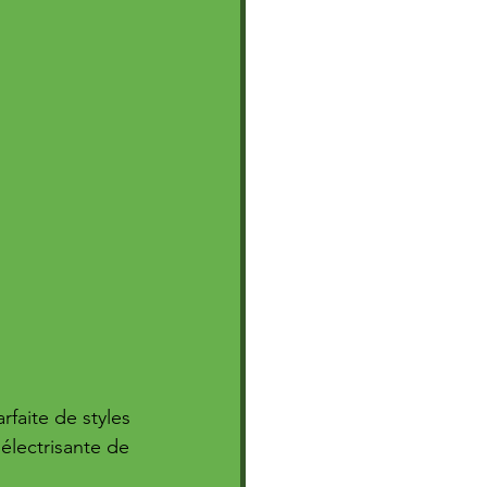
faite de styles 
électrisante de 