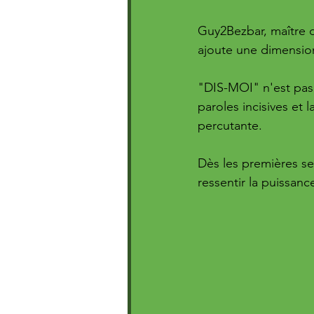
Guy2Bezbar, maître d
ajoute une dimensio
"DIS-MOI" n'est pas
paroles incisives et
percutante. 
Dès les premières sec
ressentir la puissance