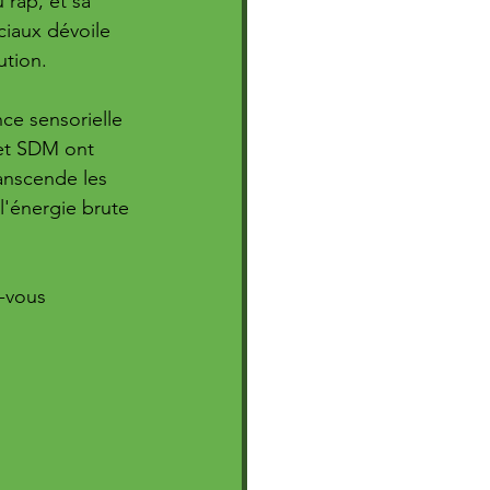
rap, et sa 
ciaux dévoile 
ution.
ce sensorielle 
et SDM ont 
anscende les 
l'énergie brute 
-vous 