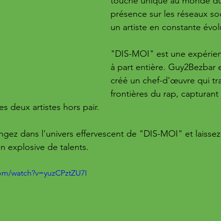
touche unique au monde du 
présence sur les réseaux so
un artiste en constante évol
"DIS-MOI" est une expérien
à part entière. Guy2Bezbar 
créé un chef-d'œuvre qui tr
frontières du rap, capturant 
es deux artistes hors pair.
ngez dans l'univers effervescent de "DIS-MOI" et laissez
n explosive de talents.
com/watch?v=yuzCPztZU7I