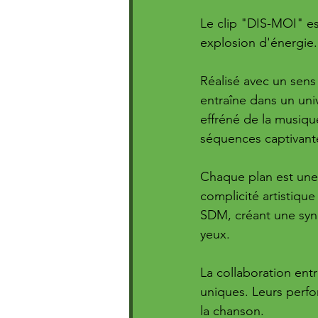
Le clip "DIS-MOI" es
explosion d'énergie.
Réalisé avec un sens 
entraîne dans un uni
effréné de la musiqu
séquences captivant
Chaque plan est une
complicité artistiqu
SDM, créant une syne
yeux.
La collaboration ent
uniques. Leurs perfo
la chanson. 