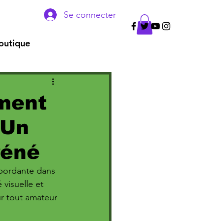
Se connecter
outique
ment
 Un
réné
ébordante dans 
 visuelle et 
r tout amateur 