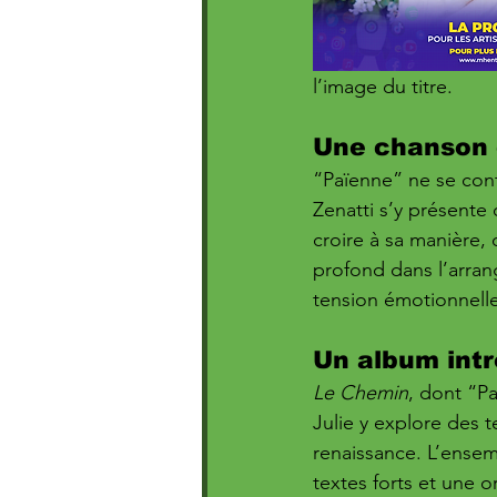
l’image du titre.
Une chanson 
“Païenne” ne se cont
Zenatti s’y présent
croire à sa manière,
profond dans l’arran
tension émotionnelle
Un album intr
Le Chemin
, dont “Pa
Julie y explore des t
renaissance. L’ense
textes forts et une o