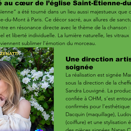
é au cœur de l’église Saint-Étienne-d
“Païenne” a été tourné dans un lieu aussi majestueux que 
nne-du-Mont à Paris. Ce décor sacré, aux allures de sanctu
entre en résonance directe avec le thème de la chanson : 
el et liberté individuelle. La lumière naturelle, les vitraux
ce viennent sublimer l’émotion du morceau.
Une direction arti
soignée
La réalisation est signée Ma
sous la direction de la cheff
Sandra Louvigné. La product
confiée à OHM, s’est entour
confirmés pour l’esthétique
Dacquin (maquillage), Ludov
(coiffure) et une stylisation
des pièces signées Natan C