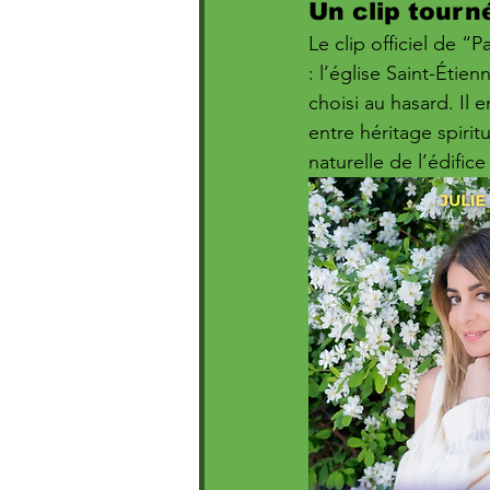
Un clip tourn
Le clip officiel de 
: l’église Saint-Étie
choisi au hasard. Il 
entre héritage spiritu
naturelle de l’édifi