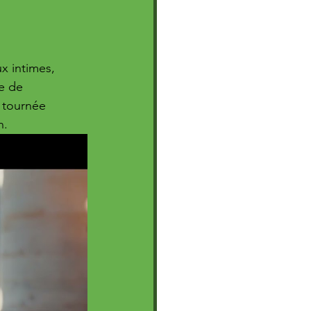
x intimes, 
e de 
e tournée 
n.