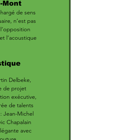
u-Mont
chargé de sens 
aire, n’est pas 
l’opposition 
 et l’acoustique 
stique 
rtin Delbeke, 
e de projet 
ion exécutive, 
ée de talents 
 : Jean-Michel 
ic Chapalain 
 élégante avec 
outure, 