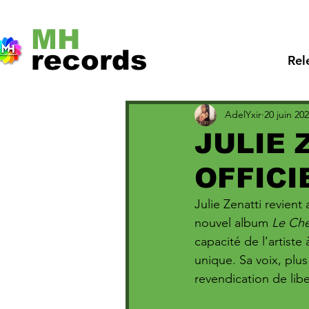
MH
records
Rel
AdelYxir
20 juin 20
JULIE 
OFFICI
Julie Zenatti revien
nouvel album 
Le Ch
capacité de l’artiste 
unique. Sa voix, plus
revendication de libe