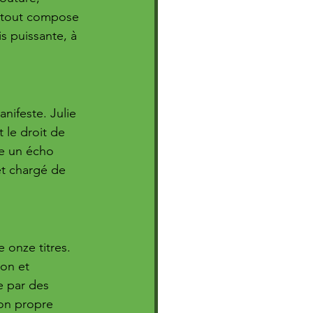
 tout compose 
 puissante, à 
nifeste. Julie 
le droit de 
ve un écho 
et chargé de 
 onze titres. 
ion et 
 par des 
son propre 