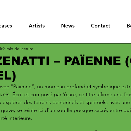
eases
Artists
News
Contact
B
25
2 min de lecture
ZENATTI – PAÏENNE (
EL)
t avec “Païenne”, un morceau profond et symbolique extr
emin
. Écrit et composé par Ycare, ce titre affirme une foi
à explorer des terrains personnels et spirituels, avec une 
 grave, se teinte ici d’un souffle presque sacré, entre qu
rté intérieure.