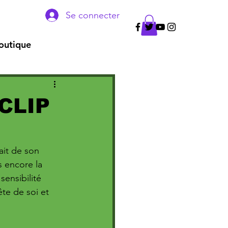
Se connecter
outique
CLIP
ait de son 
s encore la 
sensibilité 
ête de soi et 