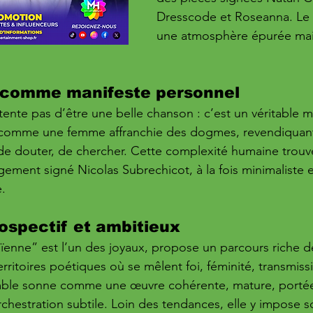
Dresscode et Roseanna. Le
une atmosphère épurée mais
comme manifeste personnel
ente pas d’être une belle chanson : c’est un véritable ma
e comme une femme affranchie des dogmes, revendiquant 
 de douter, de chercher. Cette complexité humaine trou
gement signé Nicolas Subrechicot, à la fois minimaliste 
.
ospectif et ambitieux
ïenne” est l’un des joyaux, propose un parcours riche de
erritoires poétiques où se mêlent foi, féminité, transmiss
mble sonne comme une œuvre cohérente, mature, portée
rchestration subtile. Loin des tendances, elle y impose 