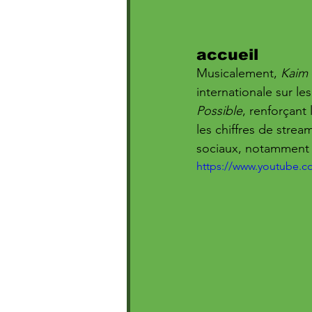
accueil
Musicalement, 
Kaim
internationale sur les
Possible
, renforçant 
les chiffres de stre
sociaux, notamment v
https://www.youtube.