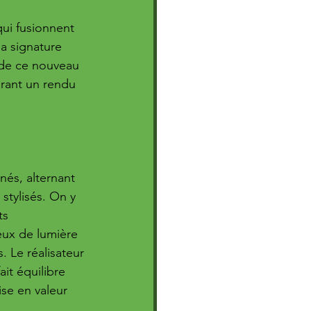
ui fusionnent 
a signature 
 de ce nouveau 
urant un rendu 
 
gnés, alternant 
stylisés. On y 
ts 
eux de lumière 
 Le réalisateur 
ait équilibre 
ise en valeur 