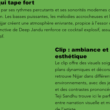
i tape fort
e par ses rythmes percutants et ses sonorités modernes q
on. Les basses puissantes, les mélodies accrocheuses et l
ijjar créent une atmosphère enivrante, propice à l’essor
tinctive de Deep Jandu renforce ce cocktail explosif, ass
if.
Clip : ambiance et
esthétique
Le clip offre des visuels soi
plans dynamiques et décors 
retrouve Nijjar dans différen
environnements, avec des j
et des contrastes prononcés.
Teji Sandhu trouve ici le parf
entre narration visuelle et m
de l’artiste.