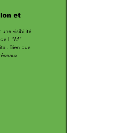
ion et 
 une visibilité 
de I 
"M" 
ital. Bien que 
 réseaux 