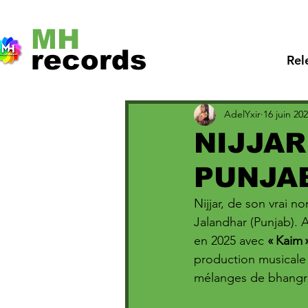
MH
records
Rel
AdelYxir
16 juin 20
NIJJAR
PUNJAB
Nijjar, de son vrai n
Jalandhar (Punjab). 
en 2025 avec 
« Kaim 
production musicale
mélanges de bhangra,