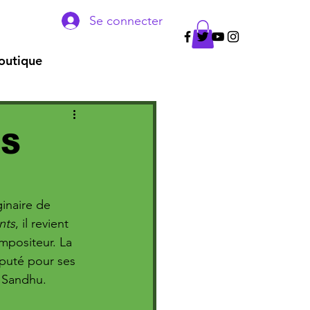
Se connecter
outique
NS
ginaire de 
nts
, il revient 
mpositeur. La 
puté pour ses 
i Sandhu.