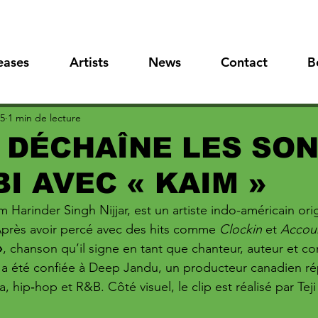
eases
Artists
News
Contact
B
25
1 min de lecture
 DÉCHAÎNE LES SO
I AVEC « KAIM »
om Harinder Singh Nijjar, est un artiste indo-américain ori
Après avoir percé avec des hits comme 
Clockin
 et 
Accou
»
, chanson qu’il signe en tant que chanteur, auteur et co
 a été confiée à Deep Jandu, un producteur canadien ré
 hip‑hop et R&B. Côté visuel, le clip est réalisé par Tej