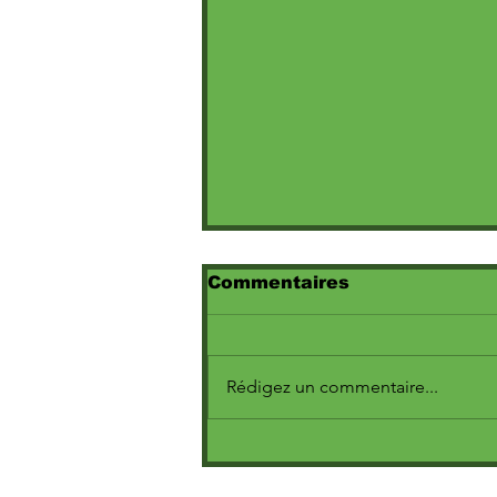
Commentaires
Rédigez un commentaire...
Marine dévoile le clip
poignant de « Escroc »,
extrait de l’album Cœur