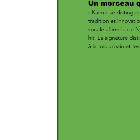
Un morceau qu
« Kaim » se distingu
tradition et innovati
vocale affirmée de N
hit. La signature dis
à la fois urbain et fest