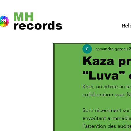
MH
records
Rel
cassandra gazeau
2
Kaza pr
"Luva" 
Kaza, un artiste au t
collaboration avec Ne
Sorti récemment sur 
envoûtant a immédia
l'attention des audit