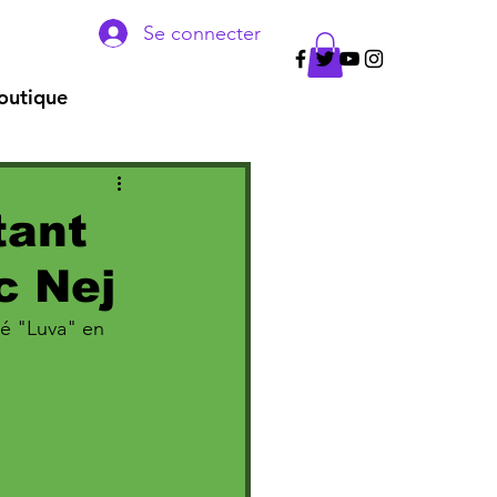
Se connecter
outique
tant
c Nej
lé "Luva" en 