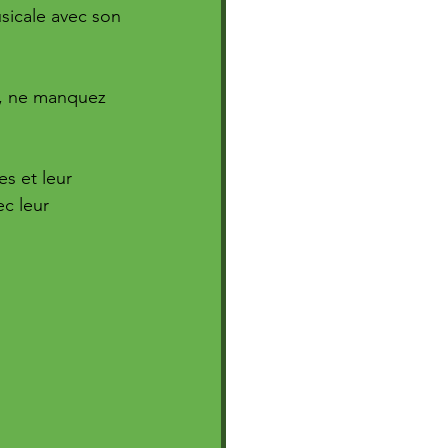
usicale avec son 
e, ne manquez 
s et leur 
c leur 