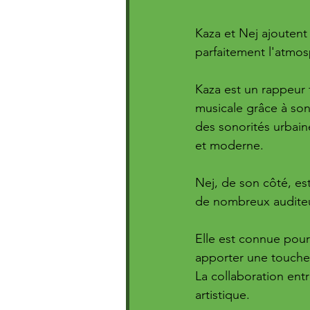
Kaza et Nej ajoutent
parfaitement l'atmos
Kaza est un rappeur 
musicale grâce à son
des sonorités urbain
et moderne. 
Nej, de son côté, es
de nombreux auditeu
Elle est connue pour 
apporter une touche
La collaboration ent
artistique. 