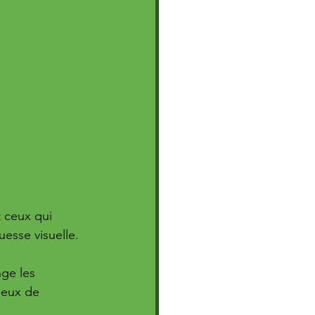
 ceux qui 
esse visuelle. 
ge les 
jeux de 