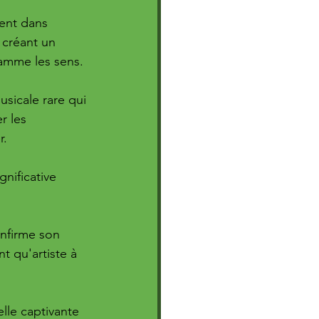
ent dans 
 créant un 
amme les sens. 
usicale rare qui 
 les 
r.
nificative 
onfirme son 
nt qu'artiste à 
lle captivante 