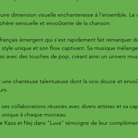
 une dimension visuelle enchanteresse à l'ensemble. Le cl
phère sensuelle et envoûtante de la chanson.
français émergent qui s'est rapidement fait remarquer dan
 style unique et son flow captivant. Sa musique mélang
es avec des touches de pop, créant ainsi un univers musi
t une chanteuse talentueuse dont la voix douce et envoû
rs. 
ses collaborations réussies avec divers artistes et sa cap
 unique à chaque morceau.
re Kaza et Nej dans "Luva" témoigne de leur complément