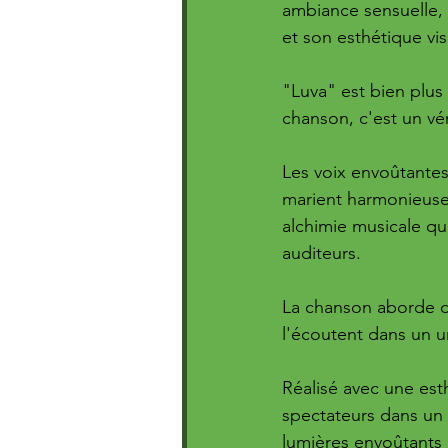
ambiance sensuelle, 
et son esthétique vis
"Luva" est bien plus
chanson, c'est un vé
Les voix envoûtantes
marient harmonieuse
alchimie musicale qui
auditeurs. 
La chanson aborde de
l'écoutent dans un un
Réalisé avec une est
spectateurs dans un 
lumières envoûtants 