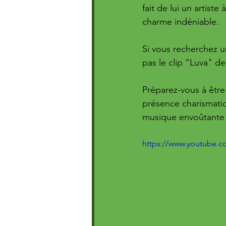
fait de lui un artist
charme indéniable.
Si vous recherchez u
pas le clip "Luva" de
Préparez-vous à être 
présence charismatiq
musique envoûtante 
https://www.youtube.