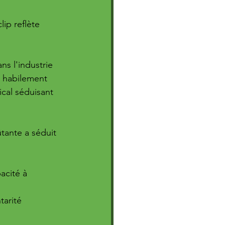
ip reflète 
s l'industrie 
e habilement 
cal séduisant 
tante a séduit 
acité à 
arité 