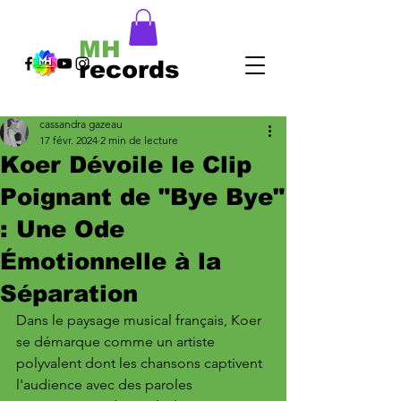
MH
records
cassandra gazeau
17 févr. 2024
2 min de lecture
Koer Dévoile le Clip
Poignant de "Bye Bye"
: Une Ode
Émotionnelle à la
Séparation
Dans le paysage musical français, Koer 
se démarque comme un artiste 
polyvalent dont les chansons captivent 
l'audience avec des paroles 