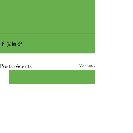
Voir tout
Posts récents