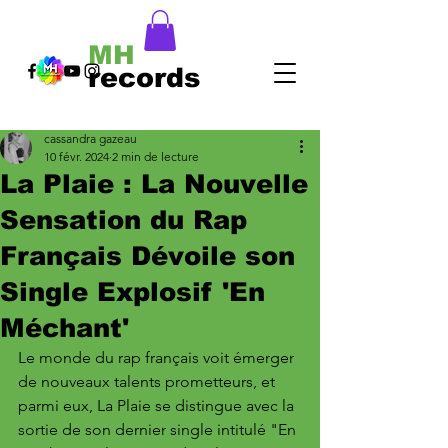
MH
records
cassandra gazeau
10 févr. 2024
2 min de lecture
La Plaie : La Nouvelle
Sensation du Rap
Français Dévoile son
Single Explosif 'En
Méchant'
Le monde du rap français voit émerger 
de nouveaux talents prometteurs, et 
parmi eux, La Plaie se distingue avec la 
sortie de son dernier single intitulé "En 