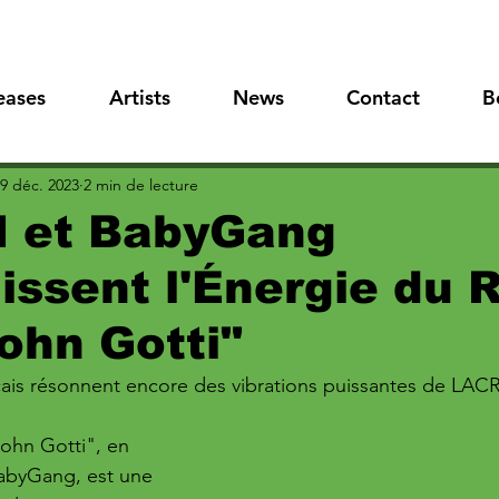
eases
Artists
News
Contact
B
9 déc. 2023
2 min de lecture
 et BabyGang
issent l'Énergie du 
ohn Gotti"
çais résonnent encore des vibrations puissantes de LAC
ohn Gotti", en 
BabyGang, est une 