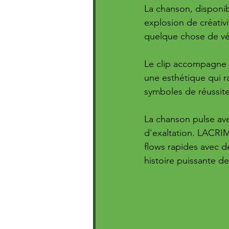
La chanson, disponib
explosion de créativ
quelque chose de vé
Le clip accompagne p
une esthétique qui ra
symboles de réussite
La chanson pulse avec
d'exaltation. LACRI
flows rapides avec d
histoire puissante d