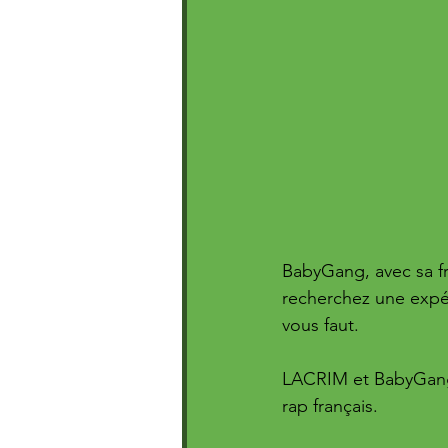
BabyGang, avec sa fr
recherchez une expér
vous faut. 
LACRIM et BabyGang o
rap français.