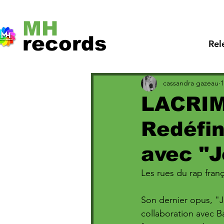
MH
records
Rel
cassandra gazeau
1
LACRIM
Redéfin
avec "J
Les rues du rap fran
Son dernier opus, "J
collaboration avec 