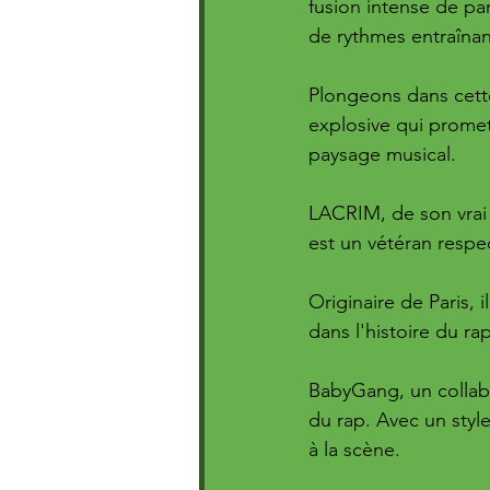
fusion intense de pa
de rythmes entraînan
Plongeons dans cette
explosive qui promet
paysage musical.
LACRIM, de son vrai
est un vétéran respec
Originaire de Paris, 
dans l'histoire du r
BabyGang, un collabo
du rap. Avec un style
à la scène.