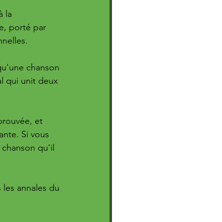
 la 
e, porté par 
nelles.
 qu'une chanson 
l qui unit deux 
 
rouvée, et 
nte. Si vous 
 chanson qu'il 
 les annales du 