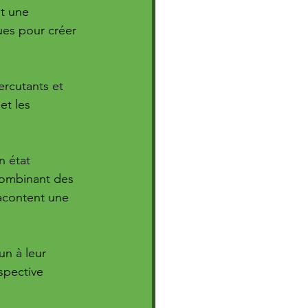
st une 
ues pour créer 
ercutants et 
et les 
n état 
combinant des 
acontent une 
n à leur 
spective 