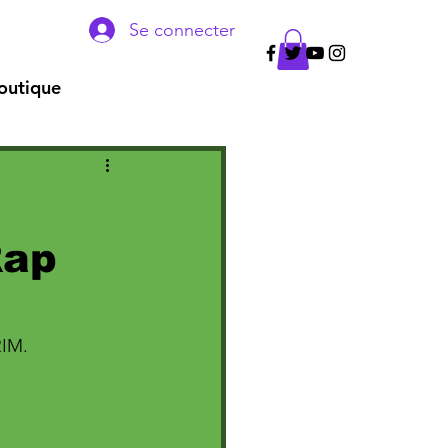
Se connecter
outique
Rap
RIM. 