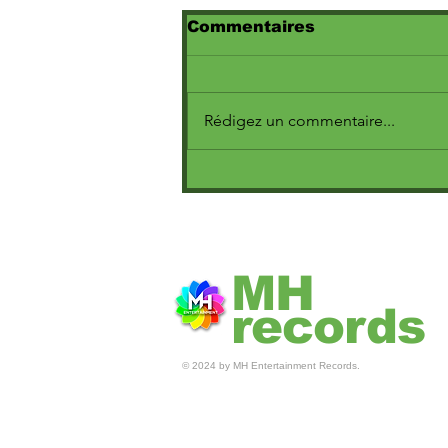
Commentaires
Rédigez un commentaire...
Fresh La Peufra : La
Nouvelle Voix du Hip-
Hop Français
MH
records
© 2024 by MH Entertainment Records.
© MH ENTERTAINEMENT 2025 •
RECORDS : MHENTERTAINMENT