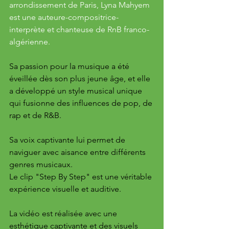
arrondissement de Paris, Lyna Mahyem 
est une auteure-compositrice-
interprète et chanteuse de RnB franco-
algérienne.
Sa passion pour la musique a été 
éveillée dès son plus jeune âge, et elle 
a développé un style musical unique 
qui fusionne des influences de pop, de 
rap et de R&B. 
Sa voix captivante lui permet de 
naviguer avec aisance entre différents 
genres musicaux.
Le clip "Step By Step" est une véritable 
expérience visuelle et auditive. 
La vidéo est réalisée avec une 
esthétique captivante et des visuels 