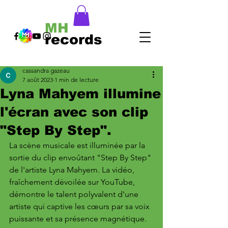
MH
records
cassandra gazeau
7 août 2023
1 min de lecture
Lyna Mahyem illumine
l'écran avec son clip
"Step By Step".
La scène musicale est illuminée par la 
sortie du clip envoûtant "Step By Step" 
de l'artiste Lyna Mahyem. La vidéo, 
fraîchement dévoilée sur YouTube, 
démontre le talent polyvalent d'une 
artiste qui captive les cœurs par sa voix 
puissante et sa présence magnétique.