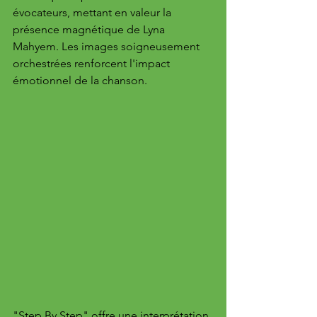
évocateurs, mettant en valeur la 
présence magnétique de Lyna 
Mahyem. Les images soigneusement 
orchestrées renforcent l'impact 
émotionnel de la chanson.
"Step By Step" offre une interprétation 