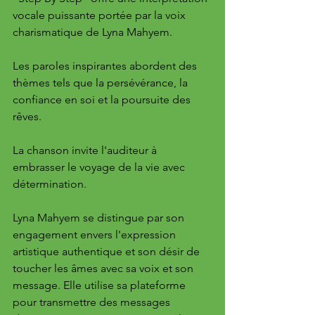
vocale puissante portée par la voix 
charismatique de Lyna Mahyem. 
Les paroles inspirantes abordent des 
thèmes tels que la persévérance, la 
confiance en soi et la poursuite des 
rêves. 
La chanson invite l'auditeur à 
embrasser le voyage de la vie avec 
détermination. 
Lyna Mahyem se distingue par son 
engagement envers l'expression 
artistique authentique et son désir de 
toucher les âmes avec sa voix et son 
message. Elle utilise sa plateforme 
pour transmettre des messages 