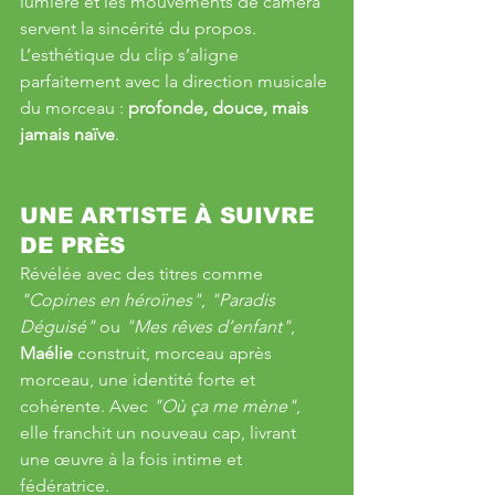
lumière et les mouvements de caméra 
servent la sincérité du propos.
L’esthétique du clip s’aligne 
parfaitement avec la direction musicale 
du morceau : 
profonde, douce, mais 
jamais naïve
.
UNE ARTISTE À SUIVRE 
DE PRÈS
Révélée avec des titres comme 
"Copines en héroïnes"
, 
"Paradis 
Déguisé"
 ou 
"Mes rêves d’enfant"
, 
Maélie
 construit, morceau après 
morceau, une identité forte et 
cohérente. Avec 
"Où ça me mène"
, 
elle franchit un nouveau cap, livrant 
une œuvre à la fois intime et 
fédératrice.