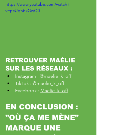
https://www.youtube.com/watch?
v=pcUqnbxGwQ0
RETROUVER MAÉLIE 
SUR LES RÉSEAUX :
Instagram : 
@maelie_k_off
TikTok : @maelie_k_off
Facebook : 
Maelie_k_off
EN CONCLUSION : 
"OÙ ÇA ME MÈNE" 
MARQUE UNE 