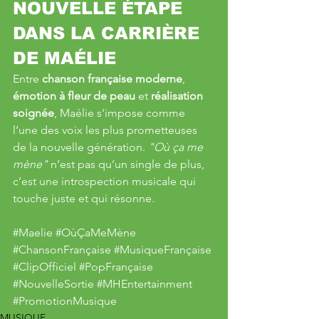
NOUVELLE ÉTAPE 
DANS LA CARRIÈRE 
DE MAÉLIE
Entre 
chanson française moderne
, 
émotion à fleur de peau
 et 
réalisation 
soignée
, Maélie s’impose comme 
l’une des voix les plus prometteuses 
de la nouvelle génération. 
"Où ça me 
mène"
 n’est pas qu’un single de plus, 
c’est une introspection musicale qui 
touche juste et qui résonne.
#Maelie
#OùÇaMeMène
#ChansonFrançaise
#MusiqueFrançaise
#ClipOfficiel
#PopFrançaise
#NouvelleSortie
#MHEntertainment
#PromotionMusique
MUSIQUE