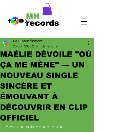
MH
records
MH Entertainment
28 oct. 2025
2 min de lecture
MAÉLIE DÉVOILE "OÙ
ÇA ME MÈNE" — UN
NOUVEAU SINGLE
SINCÈRE ET
ÉMOUVANT À
DÉCOUVRIR EN CLIP
OFFICIEL
Avec une voix douce et une 