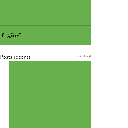
Voir tout
Posts récents