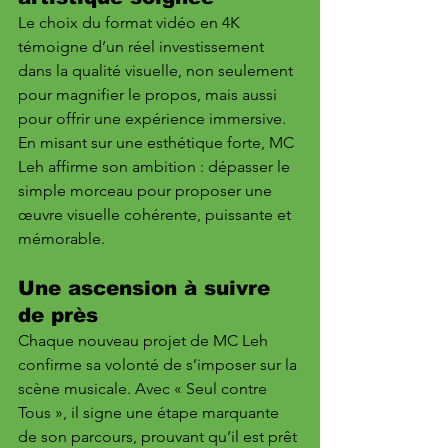
Le choix du format vidéo en 4K 
témoigne d’un réel investissement 
dans la qualité visuelle, non seulement 
pour magnifier le propos, mais aussi 
pour offrir une expérience immersive. 
En misant sur une esthétique forte, MC 
Leh affirme son ambition : dépasser le 
simple morceau pour proposer une 
œuvre visuelle cohérente, puissante et 
mémorable.
Une ascension à suivre 
de près
Chaque nouveau projet de MC Leh 
confirme sa volonté de s’imposer sur la 
scène musicale. Avec « Seul contre 
Tous », il signe une étape marquante 
de son parcours, prouvant qu’il est prêt 