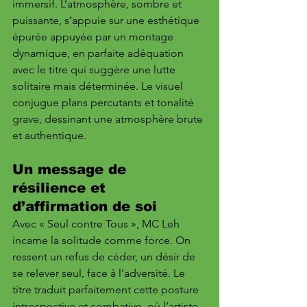
immersif. L’atmosphère, sombre et 
puissante, s’appuie sur une esthétique 
épurée appuyée par un montage 
dynamique, en parfaite adéquation 
avec le titre qui suggère une lutte 
solitaire mais déterminée. Le visuel 
conjugue plans percutants et tonalité 
grave, dessinant une atmosphère brute 
et authentique.
Un message de 
résilience et 
d’affirmation de soi
Avec « Seul contre Tous », MC Leh 
incarne la solitude comme force. On 
ressent un refus de céder, un désir de 
se relever seul, face à l’adversité. Le 
titre traduit parfaitement cette posture 
introspective et combative, où l’artiste 