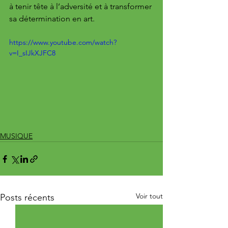
à tenir tête à l’adversité et à transformer 
sa détermination en art.
https://www.youtube.com/watch?
v=I_sIJkXJFC8
MUSIQUE
Voir tout
Posts récents