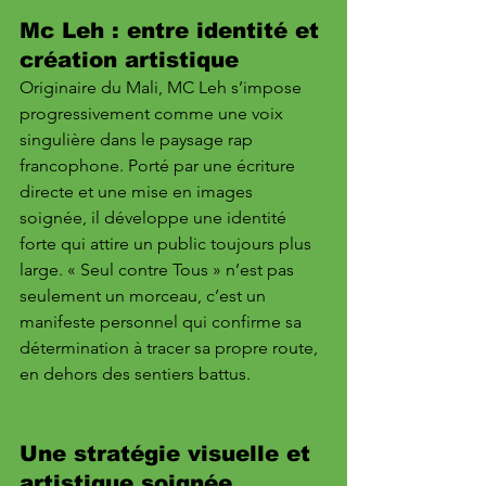
Mc Leh : entre identité et 
création artistique
Originaire du Mali, MC Leh s’impose 
progressivement comme une voix 
singulière dans le paysage rap 
francophone. Porté par une écriture 
directe et une mise en images 
soignée, il développe une identité 
forte qui attire un public toujours plus 
large. « Seul contre Tous » n’est pas 
seulement un morceau, c’est un 
manifeste personnel qui confirme sa 
détermination à tracer sa propre route, 
en dehors des sentiers battus.
Une stratégie visuelle et 
artistique soignée