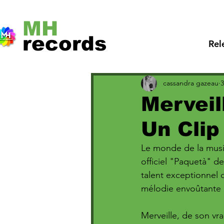
MH
records
Rel
cassandra gazeau
3
Merveil
Un Clip
Le monde de la musiq
officiel "Paquetà" de 
talent exceptionnel 
mélodie envoûtante e
Merveille, de son vra