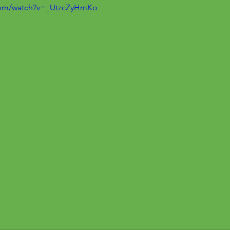
com/watch?v=_UtzcZyHmKo