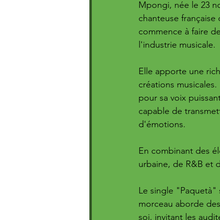
Mpongi, née le 23 n
chanteuse française d
commence à faire de
l'industrie musicale. 
Elle apporte une rich
créations musicales.
pour sa voix puissant
capable de transmett
d'émotions. 
En combinant des é
urbaine, de R&B et d'
Le single "Paquetà" 
morceau aborde des t
soi, invitant les aud