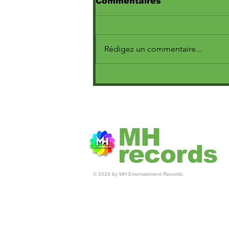
Commentaires
Rédigez un commentaire...
(Juba Khemici :
parcours,muay thaï et
ambitions)
MH
records
© 2024 by MH Entertainment Records.
© MH ENTERTAINEMENT 2025 •
RECORDS : MHENTERTAINMENT
THISISRIVIERA.FR BOOSKA-P