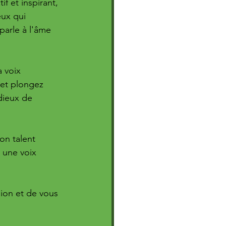
if et inspirant, 
ux qui 
arle à l'âme 
 voix 
et plongez 
dieux de 
on talent 
 une voix 
ion et de vous 