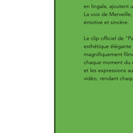
en lingala, ajoutent
La voix de Merveille,
émotive et sincère. 
Le clip officiel de "
esthétique élégante 
magnifiquement filmé
chaque moment du cli
et les expressions a
vidéo, rendant chaq