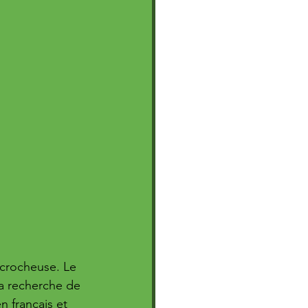
ccrocheuse. Le 
a recherche de 
n français et 