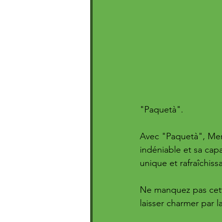
"Paquetà". 
Avec "Paquetà", Merve
indéniable et sa capa
unique et rafraîchiss
Ne manquez pas cette
laisser charmer par 