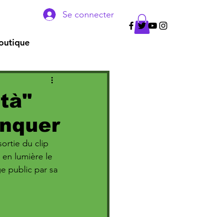
Se connecter
outique
età"
anquer
rtie du clip 
t en lumière le 
e public par sa 