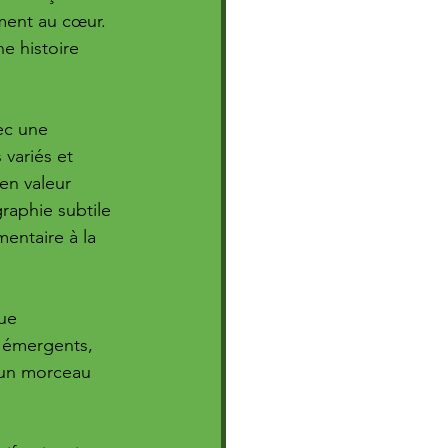
ment au cœur. 
ne histoire 
ec une 
variés et 
en valeur 
raphie subtile 
entaire à la 
ue 
 émergents, 
 un morceau 