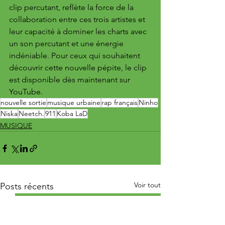
clip percutant, reflète la force de la 
collaboration entre ces trois artistes et 
leur capacité à dominer les charts avec 
un son percutant et une énergie 
indéniable. Pour ceux qui souhaitent 
découvrir cette nouvelle pépite, le clip 
est disponible dès maintenant sur 
YouTube.
nouvelle sortie
musique urbaine
rap français
Ninho
Niska
Neetch.
911
Koba LaD
MUSIQUE
Voir tout
Posts récents