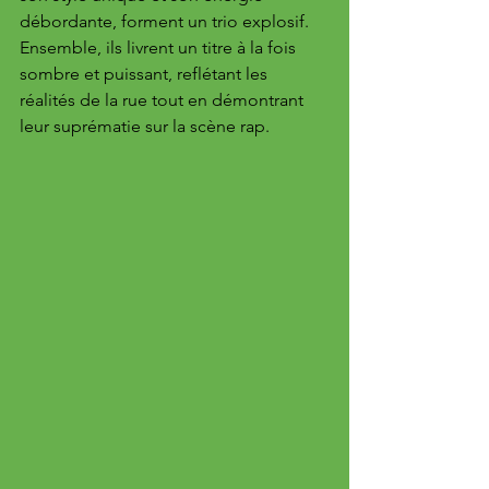
débordante, forment un trio explosif. 
Ensemble, ils livrent un titre à la fois 
sombre et puissant, reflétant les 
réalités de la rue tout en démontrant 
leur suprématie sur la scène rap.