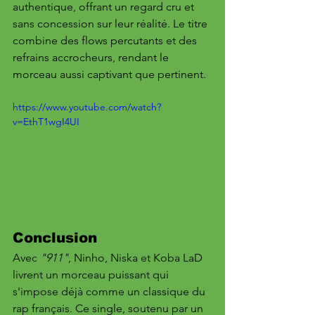
authentique, offrant un regard cru et 
sans concession sur leur réalité. Le titre 
combine des flows percutants et des 
refrains accrocheurs, rendant le 
morceau aussi captivant que pertinent.
https://www.youtube.com/watch?
v=EthT1wgI4UI
Conclusion
Avec 
"911"
, Ninho, Niska et Koba LaD 
livrent un morceau puissant qui 
s'impose déjà comme un classique du 
rap français. Ce single, soutenu par un 