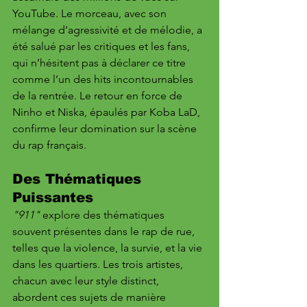
YouTube. Le morceau, avec son 
mélange d’agressivité et de mélodie, a 
été salué par les critiques et les fans, 
qui n’hésitent pas à déclarer ce titre 
comme l’un des hits incontournables 
de la rentrée. Le retour en force de 
Ninho et Niska, épaulés par Koba LaD, 
confirme leur domination sur la scène 
du rap français.
Des Thématiques 
Puissantes
"911"
 explore des thématiques 
souvent présentes dans le rap de rue, 
telles que la violence, la survie, et la vie 
dans les quartiers. Les trois artistes, 
chacun avec leur style distinct, 
abordent ces sujets de manière 