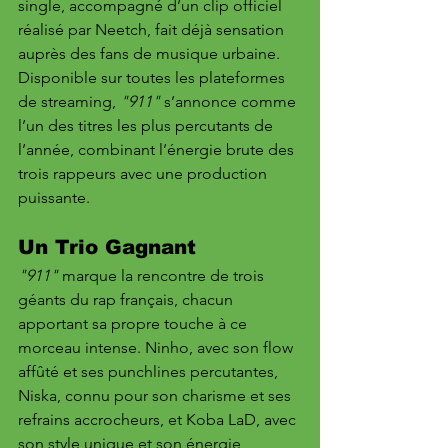
single, accompagné d’un clip officiel 
réalisé par Neetch, fait déjà sensation 
auprès des fans de musique urbaine. 
Disponible sur toutes les plateformes 
de streaming, 
"911"
 s’annonce comme 
l’un des titres les plus percutants de 
l’année, combinant l’énergie brute des 
trois rappeurs avec une production 
puissante.
Un Trio Gagnant
"911"
 marque la rencontre de trois 
géants du rap français, chacun 
apportant sa propre touche à ce 
morceau intense. Ninho, avec son flow 
affûté et ses punchlines percutantes, 
Niska, connu pour son charisme et ses 
refrains accrocheurs, et Koba LaD, avec 
son style unique et son énergie 