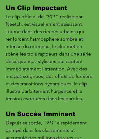
Un Clip Impactant
Le clip officiel de 
"911"
, réalisé par 
Neetch, est visuellement saisissant. 
Tourné dans des décors urbains qui 
renforcent l’atmosphère sombre et 
intense du morceau, le clip met en 
scène les trois rappeurs dans une série 
de séquences stylisées qui captent 
immédiatement l’attention. Avec des 
images soignées, des effets de lumière 
et des transitions dynamiques, le clip 
illustre parfaitement l’urgence et la 
tension évoquées dans les paroles.
Un Succès Imminent
Depuis sa sortie, 
"911"
 a rapidement 
grimpé dans les classements et 
accumulé des millions de vues sur 