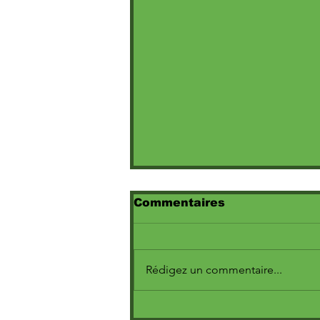
Commentaires
Rédigez un commentaire...
Marine dévoile le clip
poignant de « Escroc »,