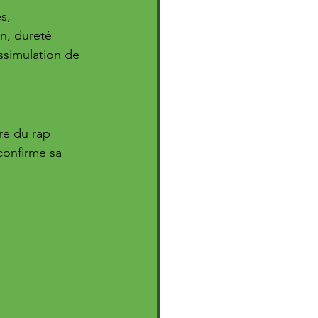
s, 
n, dureté 
ssimulation de 
re du rap 
confirme sa 