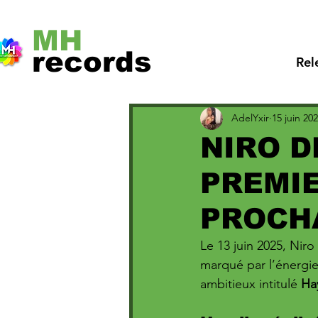
MH
records
Rel
AdelYxir
15 juin 20
NIRO D
PREMIE
PROCH
Le 13 juin 2025, Niro
marqué par l’énergie
ambitieux intitulé 
Hay