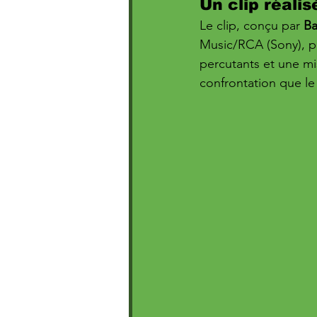
Un clip réali
Le clip, conçu par 
B
Music/RCA (Sony), pré
percutants et une mi
confrontation que le 