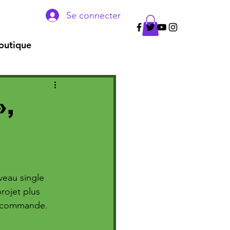
Se connecter
outique
»,
veau single 
rojet plus 
récommande.