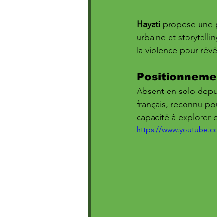
Hayati
 propose une p
urbaine et storytelli
la violence pour révé
Positionneme
Absent en solo depui
français, reconnu pou
capacité à explorer d
https://www.youtube.