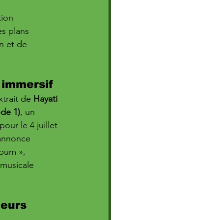
tion 
es plans 
n et de 
t immersif
xtrait de 
Hayati 
ode 1)
, un 
ur le 4 juillet 
’annonce 
bum », 
musicale 
eurs 