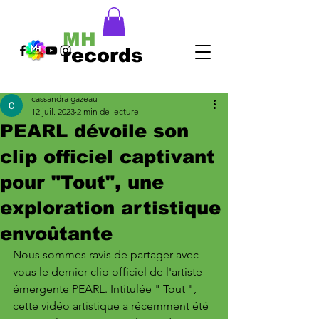
MH
records
cassandra gazeau
12 juil. 2023
2 min de lecture
PEARL dévoile son
clip officiel captivant
pour "Tout", une
exploration artistique
envoûtante
Nous sommes ravis de partager avec 
vous le dernier clip officiel de l'artiste 
émergente PEARL. Intitulée " Tout ", 
cette vidéo artistique a récemment été 