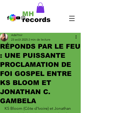
MH
records
AdelYxir
23 août 2025
2 min de lecture
RÉPONDS PAR LE FEU
: UNE PUISSANTE
PROCLAMATION DE
FOI GOSPEL ENTRE
KS BLOOM ET
JONATHAN C.
GAMBELA
KS Bloom (Côte d’Ivoire) et Jonathan 