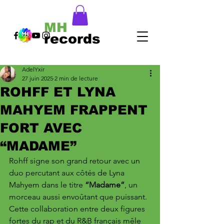
MH
records
AdelYxir
27 juin 2025
2 min de lecture
ROHFF ET LYNA
MAHYEM FRAPPENT
FORT AVEC
“MADAME”
Rohff signe son grand retour avec un 
duo percutant aux côtés de Lyna 
Mahyem dans le titre 
“Madame”
, un 
morceau aussi envoûtant que puissant. 
Cette collaboration entre deux figures 
fortes du rap et du R&B français mêle 