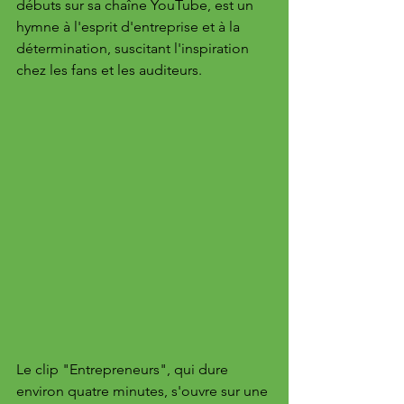
débuts sur sa chaîne YouTube, est un 
hymne à l'esprit d'entreprise et à la 
détermination, suscitant l'inspiration 
chez les fans et les auditeurs.
Le clip "Entrepreneurs", qui dure 
environ quatre minutes, s'ouvre sur une 