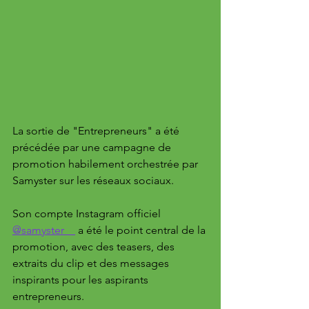
La sortie de "Entrepreneurs" a été 
précédée par une campagne de 
promotion habilement orchestrée par 
Samyster sur les réseaux sociaux. 
Son compte Instagram officiel 
@samyster__
 a été le point central de la 
promotion, avec des teasers, des 
extraits du clip et des messages 
inspirants pour les aspirants 
entrepreneurs. 