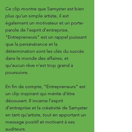
Ce clip montre que Samyster est bien 
plus qu'un simple artiste, il est 
également un motivateur et un porte-
parole de l'esprit d'entreprise. 
"Entrepreneurs" est un rappel puissant 
que la persévérance et la 
détermination sont les clés du succès 
dans le monde des affaires, et 
qu'aucun rêve n'est trop grand à 
poursuivre.
En fin de compte, "Entrepreneurs" est 
un clip inspirant qui mérite d'être 
découvert. Il incarne l'esprit 
d'entreprise et la créativité de Samyster 
en tant qu'artiste, tout en apportant un 
message positif et motivant à ses 
auditeurs. 