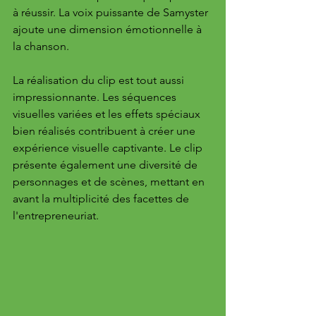
à réussir. La voix puissante de Samyster 
ajoute une dimension émotionnelle à 
la chanson.
La réalisation du clip est tout aussi 
impressionnante. Les séquences 
visuelles variées et les effets spéciaux 
bien réalisés contribuent à créer une 
expérience visuelle captivante. Le clip 
présente également une diversité de 
personnages et de scènes, mettant en 
avant la multiplicité des facettes de 
l'entrepreneuriat.