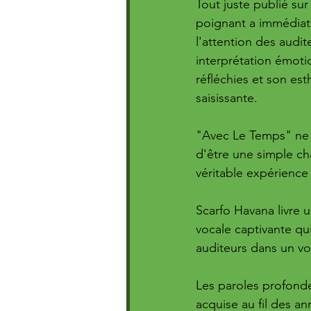
Tout juste publié sur
poignant a immédiat
l'attention des audit
interprétation émotio
réfléchies et son est
saisissante.
"Avec Le Temps" ne 
d'être une simple ch
véritable expérience
Scarfo Havana livre 
vocale captivante qui
auditeurs dans un v
Les paroles profonde
acquise au fil des an