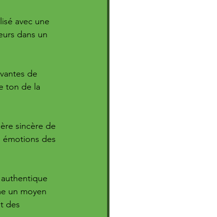
isé avec une 
eurs dans un 
uvantes de 
 ton de la 
ère sincère de 
es émotions des 
 authentique 
me un moyen 
t des 