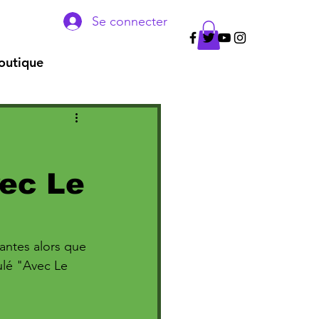
Se connecter
outique
vec Le
antes alors que 
ulé "Avec Le 