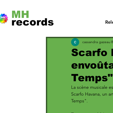
MH
records
Rel
cassandra gazeau
8
Scarfo 
envoûta
Temps"
La scène musicale es
Scarfo Havana, un ar
Temps". 