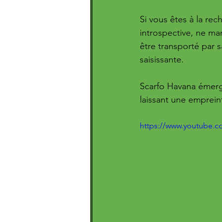
Si vous êtes à la rec
introspective, ne ma
être transporté par s
saisissante. 
Scarfo Havana émerg
laissant une empreint
https://www.youtube