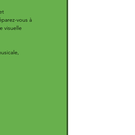
et 
éparez-vous à 
e visuelle 
usicale, 