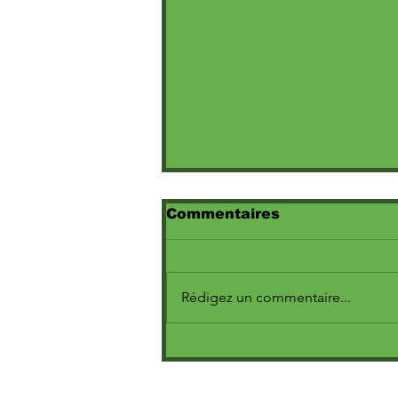
Commentaires
Rédigez un commentaire...
(Juba Khemici :
parcours,muay thaï et
ambitions)