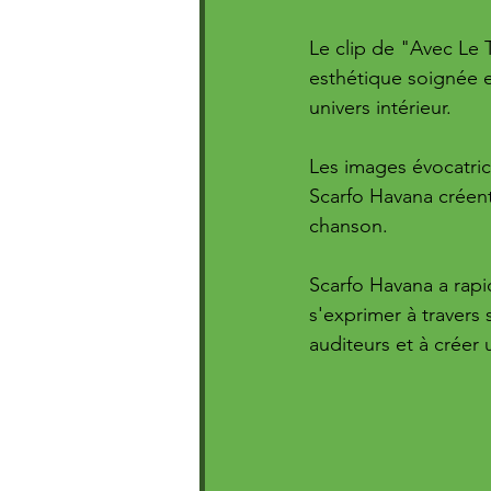
Le clip de "Avec Le 
esthétique soignée e
univers intérieur. 
Les images évocatric
Scarfo Havana créent
chanson.
Scarfo Havana a rapi
s'exprimer à travers
auditeurs et à créer