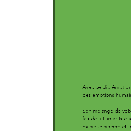
Avec ce clip émotion
des émotions humain
Son mélange de voix 
fait de lui un artiste
musique sincère et 