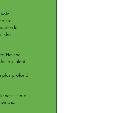
 voix 
rtiste 
apable de 
er des 
fo Havana 
de son talent. 
u plus profond 
e saisissante 
 avec sa 