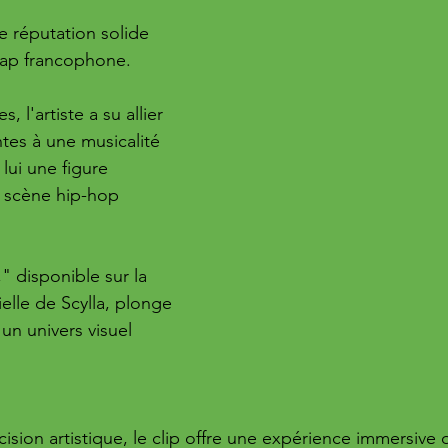
ne réputation solide 
rap francophone. 
, l'artiste a su allier 
tes à une musicalité 
lui une figure 
 scène hip-hop 
" disponible sur la 
elle de Scylla, plonge 
un univers visuel 
ision artistique, le clip offre une expérience immersive q