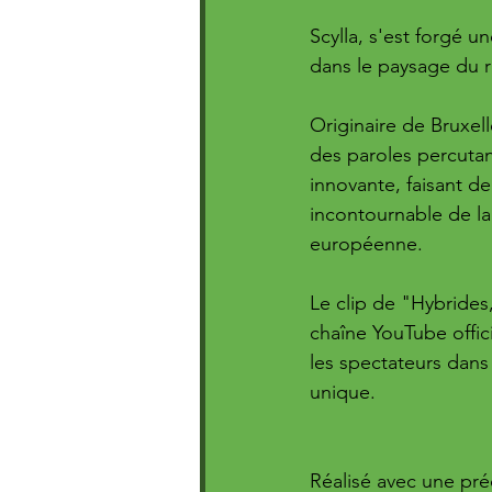
Scylla, s'est forgé u
dans le paysage du 
Originaire de Bruxelles
des paroles percutan
innovante, faisant de 
incontournable de la
européenne.
Le clip de "Hybrides,
chaîne YouTube offici
les spectateurs dans 
unique. 
Réalisé avec une préc