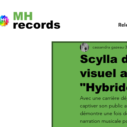
MH
records
Rel
cassandra gazeau
3
Scylla 
visuel 
"Hybrid
Avec une carrière dé
captiver son public 
démontre une fois de
narration musicale p