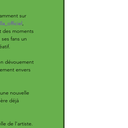
tamment sur 
la_officiel
, 
nt des moments 
à ses fans un 
atif. 
son dévouement 
gement envers 
une nouvelle 
ière déjà 
e de l'artiste. 