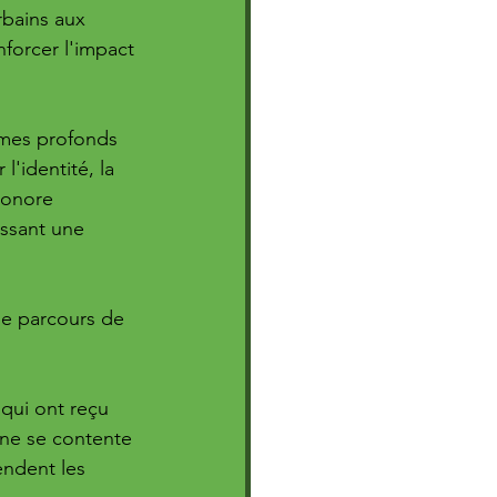
bains aux 
orcer l'impact 
èmes profonds 
l'identité, la 
sonore 
issant une 
le parcours de 
qui ont reçu 
a ne se contente 
endent les 