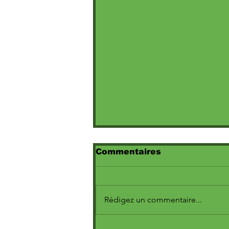
Commentaires
Rédigez un commentaire...
Fresh La Peufra : La