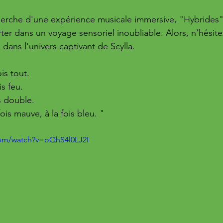
cherche d'une expérience musicale immersive, "Hybrides
er dans un voyage sensoriel inoubliable. Alors, n'hésitez
 dans l'univers captivant de Scylla.
ois tout.  
is feu.  
is double.  
a fois mauve, à la fois bleu. "
com/watch?v=oQhS4l0LJ2I