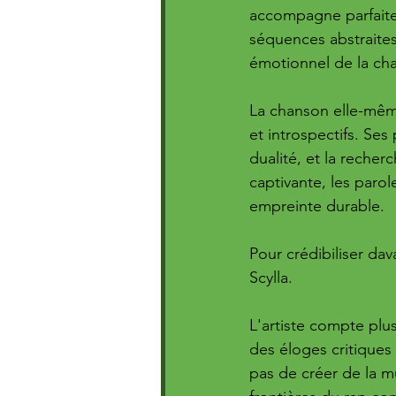
accompagne parfaite
séquences abstraite
émotionnel de la ch
La chanson elle-même
et introspectifs. Ses 
dualité, et la rech
captivante, les parole
empreinte durable.
Pour crédibiliser dav
Scylla. 
L'artiste compte plu
des éloges critiques 
pas de créer de la m