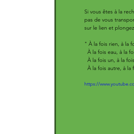
Si vous êtes à la re
pas de vous transport
sur le lien et plongez
" À la fois rien, à la f
  À la fois eau, à la fo
  À la fois un, à la fo
  À la fois autre, à l
https://www.youtube.