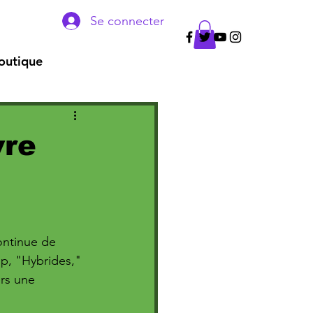
Se connecter
outique
vre
ontinue de 
ip, "Hybrides," 
rs une 