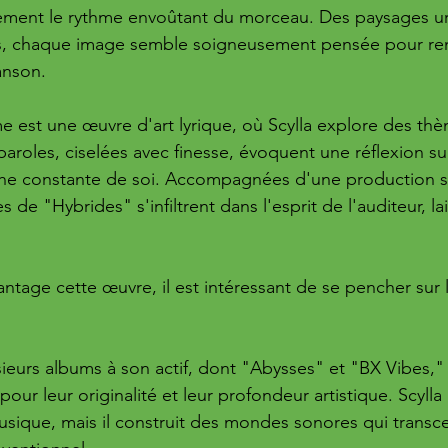
ment le rythme envoûtant du morceau. Des paysages ur
s, chaque image semble soigneusement pensée pour renf
anson.
 est une œuvre d'art lyrique, où Scylla explore des th
paroles, ciselées avec finesse, évoquent une réflexion sur 
erche constante de soi. Accompagnées d'une production 
s de "Hybrides" s'infiltrent dans l'esprit de l'auditeur, la
antage cette œuvre, il est intéressant de se pencher sur 
sieurs albums à son actif, dont "Abysses" et "BX Vibes," 
pour leur originalité et leur profondeur artistique. Scyll
usique, mais il construit des mondes sonores qui transc