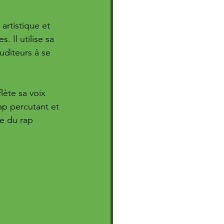
rtistique et 
Il utilise sa 
uditeurs à se 
lète sa voix 
ap percutant et 
e du rap 