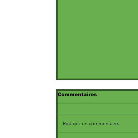
Commentaires
Rédigez un commentaire...
(Juba Khemici :