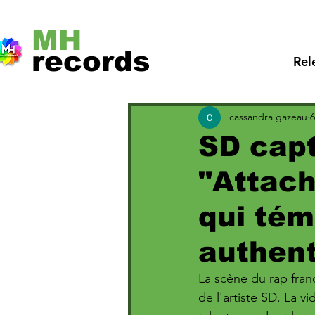
MH
records
Rel
cassandra gazeau
6
SD capt
"Attach
qui tém
authen
La scène du rap franc
de l'artiste SD. La v