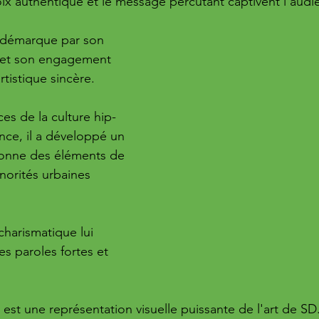
oix authentique et le message percutant captivent l'audi
e démarque par son 
e et son engagement 
rtistique sincère. 
ces de la culture hip-
ce, il a développé un 
sionne des éléments de 
norités urbaines 
charismatique lui 
s paroles fortes et 
 est une représentation visuelle puissante de l'art de SD.