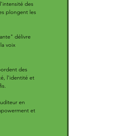
'intensité des 
es plongent les 
ante" délivre 
la voix 
bordent des 
, l'identité et 
is. 
uditeur en 
mpowerment et 