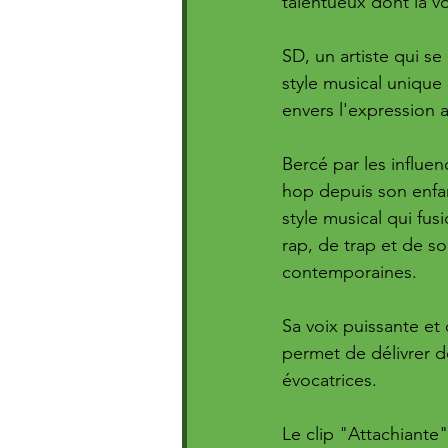
talentueux dont la v
SD, un artiste qui s
style musical uniqu
envers l'expression a
Bercé par les influen
hop depuis son enfan
style musical qui fu
rap, de trap et de so
contemporaines. 
Sa voix puissante et 
permet de délivrer de
évocatrices.
Le clip "Attachiante"