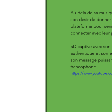
Au-delà de sa musiqu
son désir de donner 
plateforme pour sens
connecter avec leur 
SD captive avec son c
authentique et son e
son message puissant
francophone.
https://www.youtube.