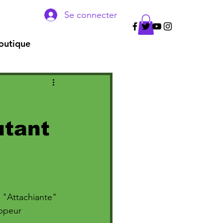
Se connecter
outique
utant
t "Attachiante" 
appeur 