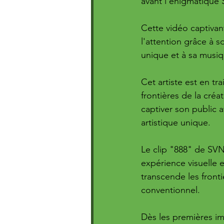
avant l'énigmatique 
Cette vidéo captivan
l'attention grâce à s
unique et à sa musiq
Cet artiste est en tr
frontières de la créat
captiver son public 
artistique unique.
Le clip "888" de SV
expérience visuelle 
transcende les fronti
conventionnel. 
Dès les premières im