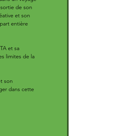
sortie de son 
ative et son 
part entière 
TA et sa 
s limites de la 
t son 
er dans cette 