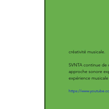
créativité musicale. 
SVNTA continue de ca
approche sonore exp
expérience musicale 
https://www.youtube.