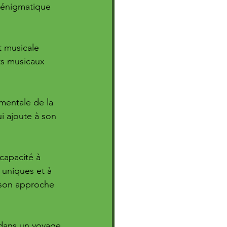
 énigmatique 
t musicale 
ts musicaux 
mentale de la 
i ajoute à son 
 capacité à 
uniques et à 
 son approche 
dans un voyage 