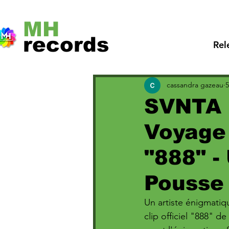
MH
records
Rel
cassandra gazeau
5
SVNTA 
Voyage
"888" -
Pousse 
Un artiste énigmatiqu
clip officiel "888" 