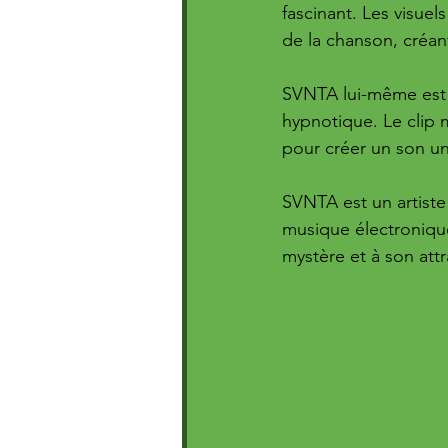
fascinant. Les visue
de la chanson, créan
SVNTA lui-même est a
hypnotique. Le clip 
pour créer un son u
SVNTA est un artist
musique électronique.
mystère et à son attra