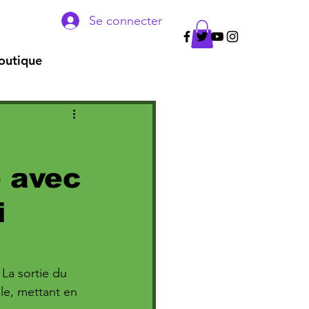
Se connecter
outique
 avec
i
La sortie du 
le, mettant en 