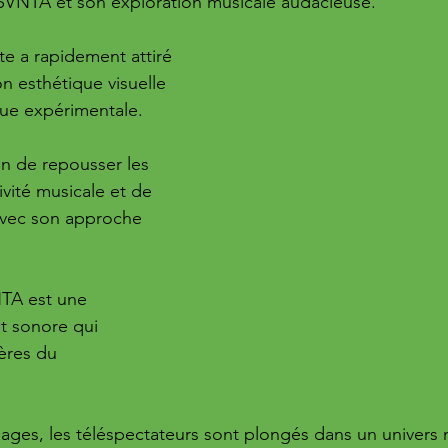
SVNTA et son exploration musicale audacieuse. 
te a rapidement attiré 
on esthétique visuelle 
ue expérimentale. 
ain de repousser les 
ivité musicale et de 
avec son approche 
NTA est une 
et sonore qui 
ères du 
ages, les téléspectateurs sont plongés dans un univers 