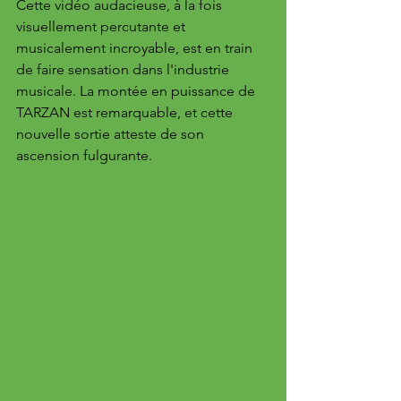
Cette vidéo audacieuse, à la fois 
visuellement percutante et 
musicalement incroyable, est en train 
de faire sensation dans l'industrie 
musicale. La montée en puissance de 
TARZAN est remarquable, et cette 
nouvelle sortie atteste de son 
ascension fulgurante.