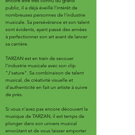
encore être très connu du grand 
public, il a déjà éveillé l'intérêt de 
nombreuses personnes de l'industrie 
musicale. Sa persévérance et son talent 
sont évidents, ayant passé des années 
à perfectionner son art avant de lancer 
sa carrière.
TARZAN est en train de secouer 
l'industrie musicale avec son clip 
"J'sature". Sa combinaison de talent 
musical, de créativité visuelle et 
d'authenticité en fait un artiste à suivre 
de près. 
Si vous n'avez pas encore découvert la 
musique de TARZAN, il est temps de 
plonger dans son univers musical 
envoûtant et de vous laisser emporter 