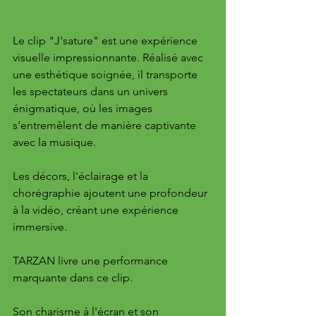
Le clip "J'sature" est une expérience 
visuelle impressionnante. Réalisé avec 
une esthétique soignée, il transporte 
les spectateurs dans un univers 
énigmatique, où les images 
s'entremêlent de manière captivante 
avec la musique. 
Les décors, l'éclairage et la 
chorégraphie ajoutent une profondeur 
à la vidéo, créant une expérience 
immersive.
TARZAN livre une performance 
marquante dans ce clip. 
Son charisme à l'écran et son 