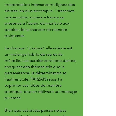
interprétation intense sont dignes des 
artistes les plus accomplis. Il transmet 
une émotion sincère à travers sa 
présence à l'écran, donnant vie aux 
paroles de la chanson de manière 
poignante.
La chanson "J'sature" elle-même est 
un mélange habile de rap et de 
mélodie. Les paroles sont percutantes, 
évoquant des thèmes tels que la 
persévérance, la détermination et 
l'authenticité. TARZAN réussit à 
exprimer ces idées de manière 
poétique, tout en délivrant un message 
puissant.
Bien que cet artiste puisse ne pas 