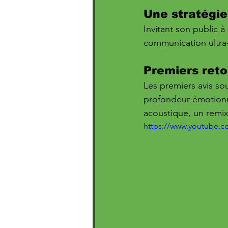
Une stratégie
Invitant son public à
communication ultra-e
Premiers reto
Les premiers avis so
profondeur émotionn
acoustique, un remix,
https://www.youtube