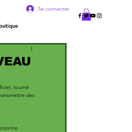
Se connecter
outique
VEAU
iciel, tourné 
transmettre des 
personne 