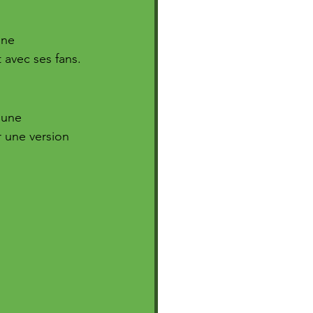
une 
 avec ses fans.
 une 
 une version 