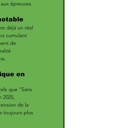
e aux épreuves.
notable
re déjà un réel 
os cumulant 
nent de 
ralité 
na.
ique en 
tels que “Sans 
n 2025, 
cension de la 
e toujours plus 