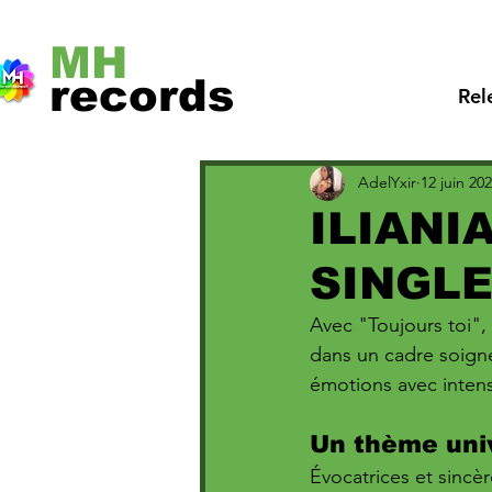
MH
records
Rel
AdelYxir
12 juin 20
ILIANI
SINGLE
Avec "Toujours toi", 
dans un cadre soigné
émotions avec intens
Un thème univ
Évocatrices et sincè