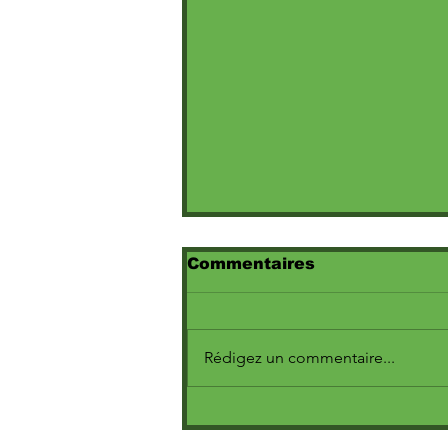
Commentaires
Rédigez un commentaire...
Marine dévoile le clip
poignant de « Escroc »,
extrait de l’album Cœur