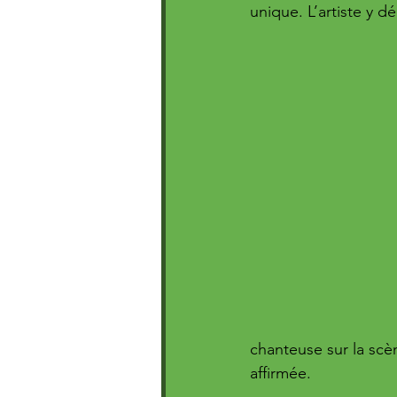
unique. L’artiste y 
chanteuse sur la scèn
affirmée.