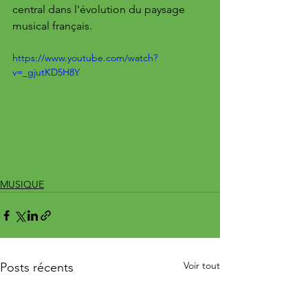
central dans l'évolution du paysage 
musical français.
https://www.youtube.com/watch?
v=_gjutKD5H8Y
MUSIQUE
Voir tout
Posts récents