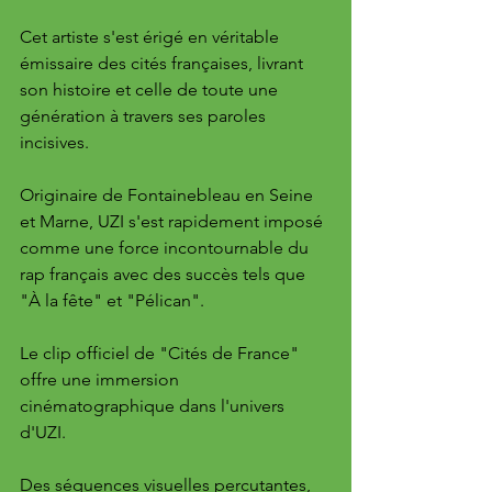
Cet artiste s'est érigé en véritable 
émissaire des cités françaises, livrant 
son histoire et celle de toute une 
génération à travers ses paroles 
incisives. 
Originaire de Fontainebleau en Seine 
et Marne, UZI s'est rapidement imposé 
comme une force incontournable du 
rap français avec des succès tels que 
"À la fête" et "Pélican".
Le clip officiel de "Cités de France" 
offre une immersion 
cinématographique dans l'univers 
d'UZI. 
Des séquences visuelles percutantes, 