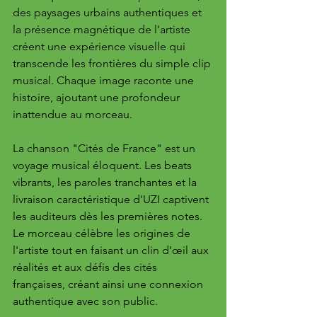
des paysages urbains authentiques et 
la présence magnétique de l'artiste 
créent une expérience visuelle qui 
transcende les frontières du simple clip 
musical. Chaque image raconte une 
histoire, ajoutant une profondeur 
inattendue au morceau.
La chanson "Cités de France" est un 
voyage musical éloquent. Les beats 
vibrants, les paroles tranchantes et la 
livraison caractéristique d'UZI captivent 
les auditeurs dès les premières notes. 
Le morceau célèbre les origines de 
l'artiste tout en faisant un clin d'œil aux 
réalités et aux défis des cités 
françaises, créant ainsi une connexion 
authentique avec son public.