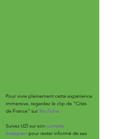
Pour vivre pleinement cette expérience 
immersive, regardez le clip de "Cités 
de France" sur 
YouTube
. 
Suivez UZI sur son 
compte 
Instagram
 pour rester informé de ses 