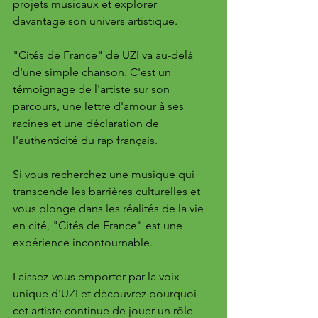
projets musicaux et explorer 
davantage son univers artistique.
"Cités de France" de UZI va au-delà 
d'une simple chanson. C'est un 
témoignage de l'artiste sur son 
parcours, une lettre d'amour à ses 
racines et une déclaration de 
l'authenticité du rap français. 
Si vous recherchez une musique qui 
transcende les barrières culturelles et 
vous plonge dans les réalités de la vie 
en cité, "Cités de France" est une 
expérience incontournable. 
Laissez-vous emporter par la voix 
unique d'UZI et découvrez pourquoi 
cet artiste continue de jouer un rôle 