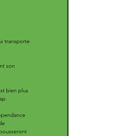
i transporte 
nt son 
t bien plus 
ap. 
dépendance 
de 
epousseront 