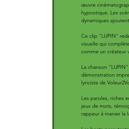
œuvre cinématographi
hypnotique. Les scè
dynamiques ajoutent 
Ce clip "LUPIN" redé
visuelle qui complèt
comme un créateur v
La chanson "LUPIN" 
démonstration impre
lyriciste de Voleur2Vo
Les paroles, riches 
jeux de mots, témoig
rappeur à manier la 