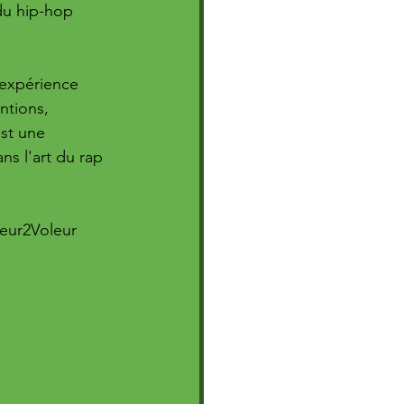
 du hip-hop 
 expérience 
ntions, 
st une 
s l'art du rap 
eur2Voleur 