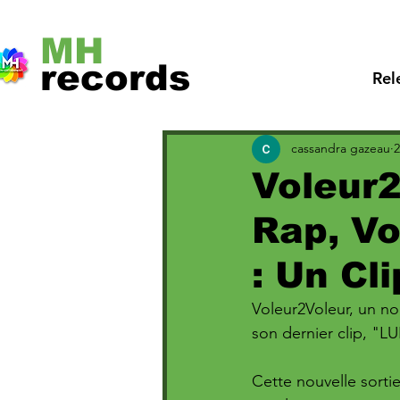
MH
records
Rel
cassandra gazeau
2
Voleur2
Rap, Vo
: Un Cl
Voleur2Voleur, un no
son dernier clip, "LU
Cette nouvelle sorti