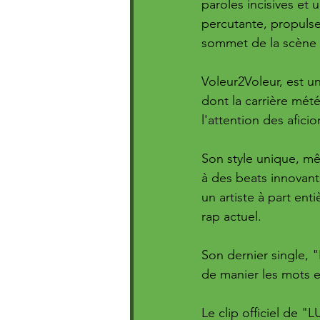
paroles incisives et 
percutante, propulse
sommet de la scène 
Voleur2Voleur, est 
dont la carrière mété
l'attention des afici
Son style unique, mê
à des beats innovant
un artiste à part ent
rap actuel. 
Son dernier single, 
de manier les mots e
Le clip officiel de 