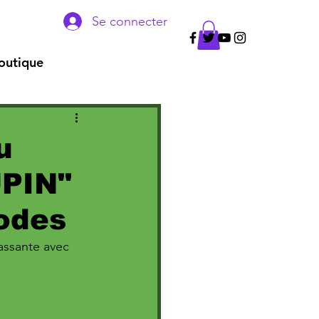
Se connecter
outique
u
UPIN"
Codes
assante avec 