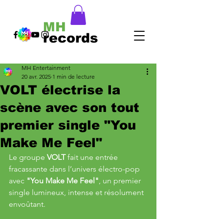
MH
records
MH Entertainment
20 avr. 2025
1 min de lecture
VOLT électrise la
scène avec son tout
premier single "You
Make Me Feel"
Le groupe 
VOLT
 fait une entrée 
fracassante dans l’univers électro-pop 
avec 
"You Make Me Feel"
, un premier 
single lumineux, intense et résolument 
envoûtant.