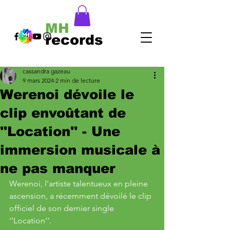
MH
records
cassandra gazeau
9 mars 2024
2 min de lecture
Werenoi dévoile le
clip envoûtant de
''Location'' - Une
immersion musicale à
ne pas manquer
Werenoi, l'artiste talentueux en pleine 
ascension, a récemment dévoilé le clip 
officiel de son dernier single 
''Location''. 