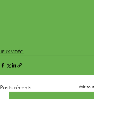
JEUX VIDÉO
Voir tout
Posts récents