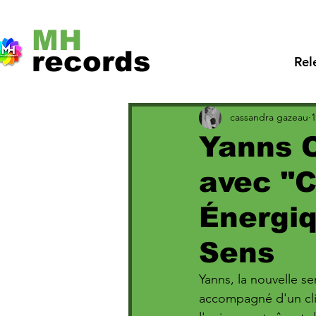
MH
records
Rel
cassandra gazeau
1
Yanns O
avec "C
Énergiq
Sens
Yanns, la nouvelle s
accompagné d'un clip