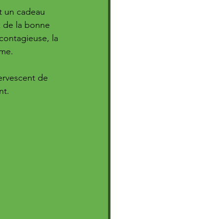
t un cadeau 
 de la bonne 
ontagieuse, la 
me. 
fervescent de 
nt.