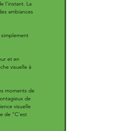
e l'instant. La 
 des ambiances 
 simplement 
eur et en 
he visuelle à 
les moments de 
 contagieux de 
ence visuelle 
ve de "C'est 