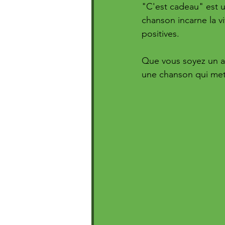
"C'est cadeau" est une
chanson incarne la vi
positives. 
Que vous soyez un a
une chanson qui met l