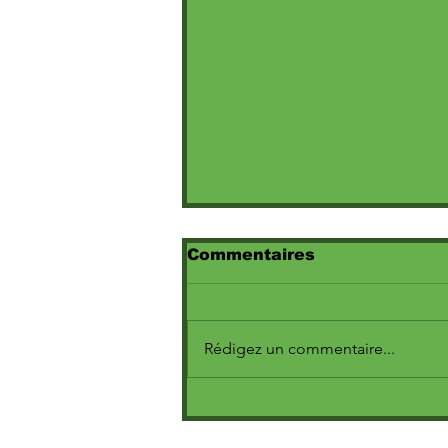
Commentaires
Rédigez un commentaire...
Fresh La Peufra : La
Nouvelle Voix du Hip-
Hop Français