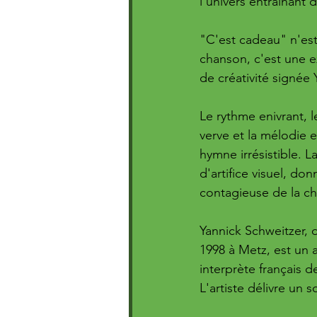
l'univers entraînant
"C'est cadeau" n'es
chanson, c'est une e
de créativité signée 
Le rythme enivrant, l
verve et la mélodie e
hymne irrésistible. L
d'artifice visuel, donn
contagieuse de la c
Yannick Schweitzer, d
1998 à Metz, est un 
interprète français 
L'artiste délivre un so