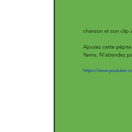
chanson et son clip 
Ajoutez cette pépite 
Yanns. N'attendez p
https://www.youtube