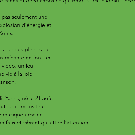
 de Yanns et découvrons ce qui rend "C'est cadeau" inco
t pas seulement une 
xplosion d'énergie et 
Yanns. 
es paroles pleines de 
ntraînante en font un 
a vidéo, un feu 
e vie à la joie 
hanson.
it Yanns, né le 21 août 
auteur-compositeur-
de musique urbaine. 
n frais et vibrant qui attire l'attention. 