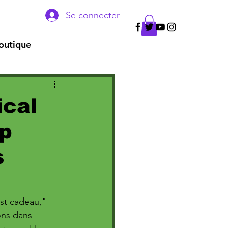
Se connecter
outique
ical
ip
s
est cadeau," 
ons dans 