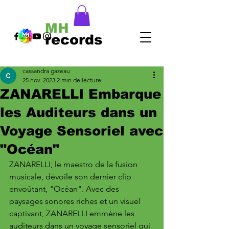
MH
records
cassandra gazeau
25 nov. 2023
2 min de lecture
ZANARELLI Embarque
les Auditeurs dans un
Voyage Sensoriel avec
"Océan"
ZANARELLI, le maestro de la fusion 
musicale, dévoile son dernier clip 
envoûtant, "Océan". Avec des 
paysages sonores riches et un visuel 
captivant, ZANARELLI emmène les 
auditeurs dans un voyage sensoriel qui 