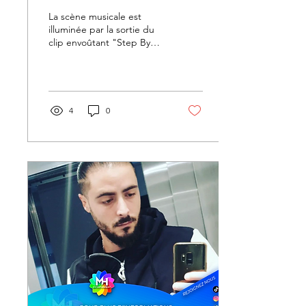
son clip "Step By
La scène musicale est
Step".
illuminée par la sortie du
clip envoûtant "Step By
Step" de l'artiste Lyna
Mahyem. La vidéo,
fraîchement dévoilée...
4
0