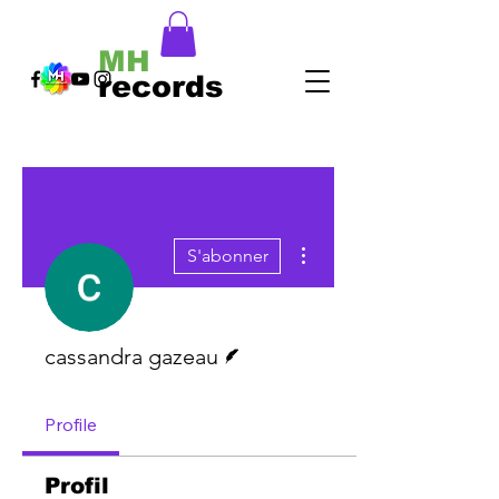
MH
records
Plus d'actions
S'abonner
Écrivain
cassandra gazeau
Profile
Profil