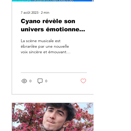
7 août 2023
∙
2
min
Cyano révèle son
univers émotionnel
dans le clip
La scène musicale est
captivant de
ébranlée par une nouvelle
voix sincère et émouvante
"Laissez moi"
alors que Cyano, un artiste
au talent prometteur,
dévoile son...
0
0