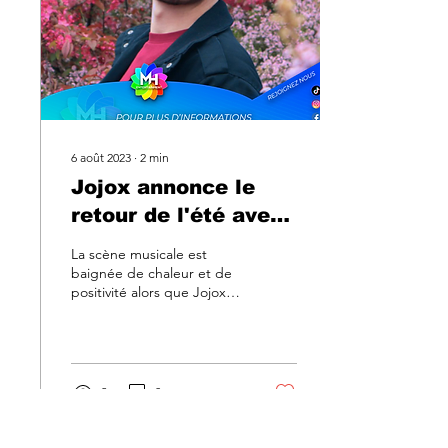
6 août 2023
∙
2
min
Jojox annonce le
retour de l'été avec
un clip ensoleillé et
La scène musicale est
entraînant
baignée de chaleur et de
positivité alors que Jojox,
un artiste polyvalent,
dévoile son dernier clip
enjoué...
2
0