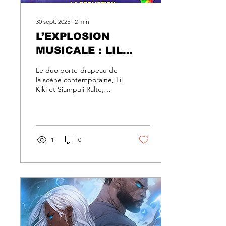
30 sept. 2025
∙
2
min
L’EXPLOSION
MUSICALE : LIL
KIKI X SIAMPUII
Le duo porte-drapeau de
RALTE – MI CHHAN
la scène contemporaine, Lil
Kiki et Siampuii Ralte,
LOH HMEL
dévoile “Mi chhan loh
hmel”, un titre au mélange
audacieux et captivant.
Produit et distribué par
Smiley Records, ce single
1
0
marque une étape
importante dans la
trajectoire des deux
artistes, déjà remarqués
pour leur univers singulier.