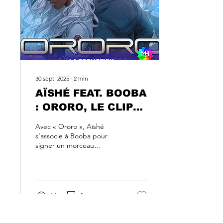
30 sept. 2025
∙
2
min
AÏSHÉ FEAT. BOOBA
: ORORO, LE CLIP
QUI MARQUE UNE
Avec « Ororo », Aïshé
ÉTAPE DÉCISIVE
s’associe à Booba pour
signer un morceau
percutant, soutenu par un
clip officiel qui confirme
l’émergence de la jeune
artiste dans le paysage
musical français. Cette
14
0
sortie s’inscrit comme un
moment clé de sa carrière,
portée par l’appui d’une