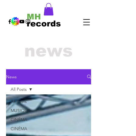
MH
records
news
News
All Posts
All Posts
MUSIQUE
CINÉMA
CINÉMA