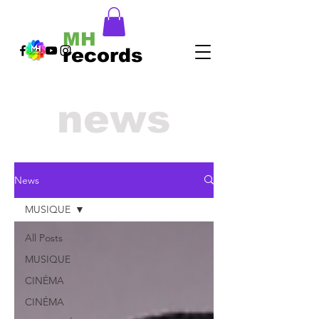
MH
records
news
News
MUSIQUE
All Posts
MUSIQUE
CINÉMA
CINÉMA