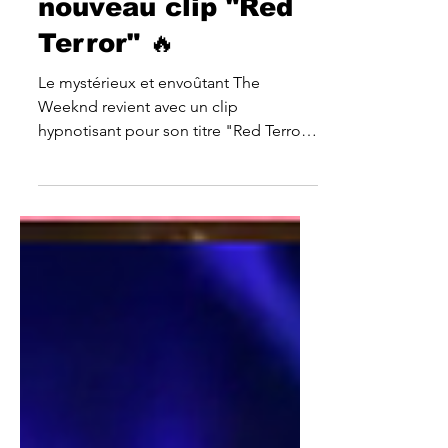
fort avec son
nouveau clip "Red
Terror" 🔥
Le mystérieux et envoûtant The
Weeknd revient avec un clip
hypnotisant pour son titre "Red Terror",
issu de son nouvel album "Hurry Up
Tomor