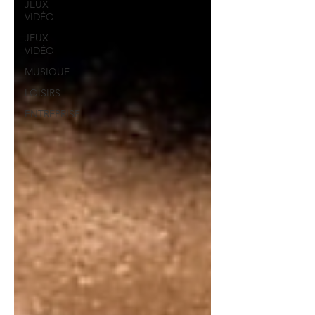
JEUX
VIDÉO
JEUX
VIDÉO
MUSIQUE
LOISIRS
ENTREPRISE