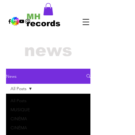
MH
records
news
News
All Posts
All Posts
MUSIQUE
CINÉMA
CINÉMA